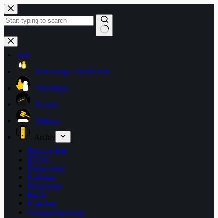
Zum
Inhalt
springen
Keine
Ergebnisse
Start
Betreuungs-/ Sozialrecht
Praxistipps
Reform
Haftung
Archiv
Berufspolitik
BTHG
Datenschutz
Kolumne
Meinungen
Recht
Umschau
Verbraucherschutz