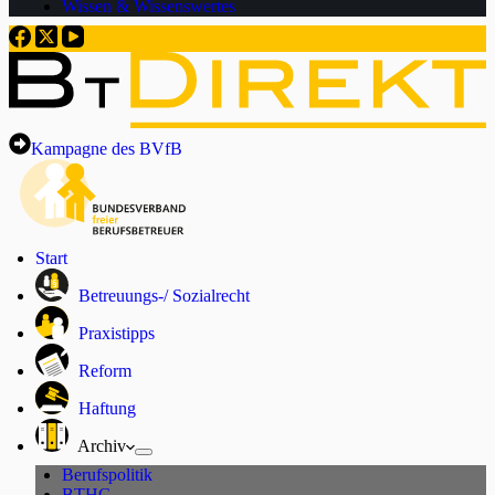
Wissen & Wissenswertes
Kampagne des BVfB
Start
Betreuungs-/ Sozialrecht
Praxistipps
Reform
Haftung
Archiv
Berufspolitik
BTHG