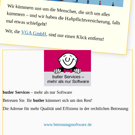
Wir kümmern uns um die Menschen, die sich um alles
kümmern – und wir haben die Haftpflichtversicherung, falls
mal etwas schiefgeht!
Wir, die
VGA GmbH
, sind nur einen Klick entfernt!
butler Services
– mehr als nur Software
Betreuen Sie. Ihr
butler
kümmert sich um den Rest!
Die Adresse für mehr Qualität und Effizienz in der rechtlichen Betreuung:
www.betreuungssoftware.de