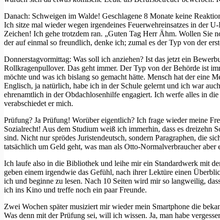
Danach: Schweigen im Walde! Geschlagene 8 Monate keine Reaktion, t
Ich sitze mal wieder wegen irgendeines Feuerwehreinsatzes in der U
Zeichen! Ich gehe trotzdem ran. „Guten Tag Herr Ähm. Wollen Sie n
der auf einmal so freundlich, denke ich; zumal es der Typ von der erst
Donnerstagvormittag: Was soll ich anziehen? Ist das jetzt ein Bewer
Rollkragenpullover. Das geht immer. Der Typ von der Behörde ist imm
möchte und was ich bislang so gemacht hätte. Mensch hat der eine M
Englisch, ja natürlich, habe ich in der Schule gelernt und ich war au
ehrenamtlich in der Obdachlosenhilfe engagiert. Ich werfe alles in d
verabschiedet er mich.
Prüfung? Ja Prüfung! Worüber eigentlich? Ich frage wieder meine Fre
Sozialrecht! Aus dem Studium weiß ich immerhin, dass es dreizehn Soz
sind. Nicht nur sprödes Juristendeutsch, sondern Paragraphen, die s
tatsächlich um Geld geht, was man als Otto-Normalverbraucher aber er
Ich laufe also in die Bibliothek und leihe mir ein Standardwerk mit de
geben einem irgendwie das Gefühl, nach ihrer Lektüre einen Überblic
ich und beginne zu lesen. Nach 10 Seiten wird mir so langweilig, da
ich ins Kino und treffe noch ein paar Freunde.
Zwei Wochen später musiziert mir wieder mein Smartphone die bekann
Was denn mit der Prüfung sei, will ich wissen. Ja, man habe vergessen