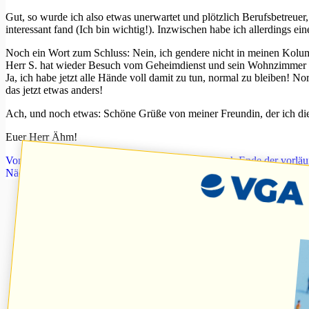
Gut, so wurde ich also etwas unerwartet und plötzlich Berufsbetreu
interessant fand (Ich bin wichtig!). Inzwischen habe ich allerdings e
Noch ein Wort zum Schluss: Nein, ich gendere nicht in meinen Kolumne
Herr S. hat wieder Besuch vom Geheimdienst und sein Wohnzimmer ist
Ja, ich habe jetzt alle Hände voll damit zu tun, normal zu bleiben! N
das jetzt etwas anders!
Ach, und noch etwas: Schöne Grüße von meiner Freundin, der ich die
Euer Herr Ähm!
Vorheriger
Beitrag
Vergütung als Erstbetreuung nach Ende der vorlä
Nächster
Beitrag
Handlungsempfehlungen des BVfB in Zeiten des C