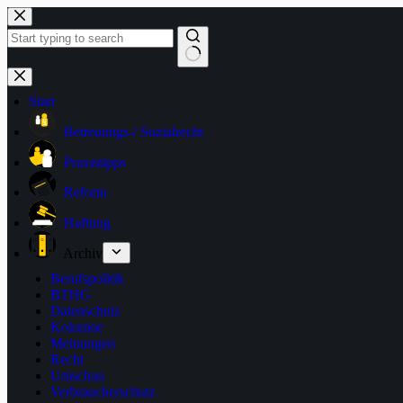
Zum
Inhalt
springen
Keine
Ergebnisse
Start
Betreuungs-/ Sozialrecht
Praxistipps
Reform
Haftung
Archiv
Berufspolitik
BTHG
Datenschutz
Kolumne
Meinungen
Recht
Umschau
Verbraucherschutz