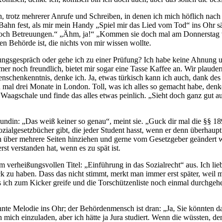
rotz mehrerer Anrufe und Schreiben, in denen ich mich höflich nach 
-Bahn fest, als mir mein Handy „Spiel mir das Lied vom Tod“ ins Ohr 
och Betreuungen.“ „Ähm, ja!“ „Kommen sie doch mal am Donnerstag vor
en Behörde ist, die nichts von mir wissen wollte.
bungsgespräch oder gehe ich zu einer Prüfung? Ich habe keine Ahnung 
er noch freundlich, bietet mir sogar eine Tasse Kaffee an. Wir plaud
enschenkenntnis, denke ich. Ja, etwas türkisch kann ich auch, dank d
ch mal drei Monate in London. Toll, was ich alles so gemacht habe, denke
ie Waagschale und finde das alles etwas peinlich. „Sieht doch ganz gut
undin: „Das weiß keiner so genau“, meint sie. „Guck dir mal die §§ 1
ialgesetzbücher gibt, die jeder Student hasst, wenn er denn überhaupt
ich über mehrere Seiten hinziehen und gerne vom Gesetzgeber geändert
st verstanden hat, wenn es zu spät ist.
m verheißungsvollen Titel: „Einführung in das Sozialrecht“ aus. Ich lie
k zu haben. Dass das nicht stimmt, merkt man immer erst später, weil 
ss ich zum Kicker greife und die Torschützenliste noch einmal durchge
te Melodie ins Ohr; der Behördenmensch ist dran: „Ja, Sie könnten da
 mich einzuladen, aber ich hätte ja Jura studiert. Wenn die wüssten, de