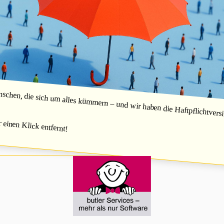
hen, die sich um alles kümmern – und wir haben die Haftpflichtversic
r einen Klick entfernt!