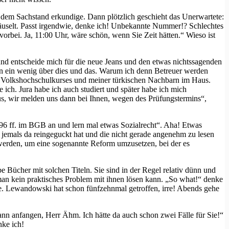
dem Sachstand erkundige. Dann plötzlich geschieht das Unerwartete:
säuselt. Passt irgendwie, denke ich! Unbekannte Nummer!? Schlechtes
bei. Ja, 11:00 Uhr, wäre schön, wenn Sie Zeit hätten.“ Wieso ist
und entscheide mich für die neue Jeans und den etwas nichtssagenden
ern ein wenig über dies und das. Warum ich denn Betreuer werden
es Volkshochschulkurses und meiner türkischen Nachbarn im Haus.
 ich. Jura habe ich auch studiert und später habe ich mich
 aus, wir melden uns dann bei Ihnen, wegen des Prüfungstermins“,
896 ff. im BGB an und lern mal etwas Sozialrecht“. Aha! Etwas
 jemals da reingeguckt hat und die nicht gerade angenehm zu lesen
 werden, um eine sogenannte Reform umzusetzen, bei der es
be Bücher mit solchen Titeln. Sie sind in der Regel relativ dünn und
man kein praktisches Problem mit ihnen lösen kann. „So what!“ denke
he. Lewandowski hat schon fünfzehnmal getroffen, irre! Abends gehe
nn anfangen, Herr Ähm. Ich hätte da auch schon zwei Fälle für Sie!“
nke ich!