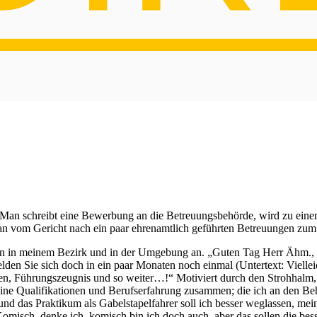
in: „Man schreibt eine Bewerbung an die Betreuungsbehörde, wird zu e
man vom Gericht nach ein paar ehrenamtlich geführten Betreuungen zum B
en in meinem Bezirk und in der Umgebung an. „Guten Tag Herr Ähm., B
melden Sie sich doch in ein paar Monaten noch einmal (Untertext: Viell
en, Führungszeugnis und so weiter…!“ Motiviert durch den Strohhalm,
ne Qualifikationen und Berufserfahrung zusammen; die ich an den Beh
nd das Praktikum als Gabelstapelfahrer soll ich besser weglassen, mei
misch, denke ich, komisch bin ich doch auch, aber das sollen die bess