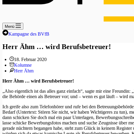
Menü
Kampagne des BVfB
Herr Ähm … wird Berufsbetreuer!
18. Februar 2020
Kolumne
Herr Ähm
Herr Ähm … wird Berufsbetreuer!
„Also eigentlich ist das alles ganz einfach“, sagte mir eine Freund
die Behörde einen als Betreuer vor; und – wenn es gut läuft – wird 
Ich greife also zum Telefonhörer und rufe bei den Betreuungsbehörd
Bedarf (Untertext: Stören Sie nicht, wir haben Wichtigeres zu tun), 
dann schicken Sie doch mal ein paar Unterlagen, Bewerbungsschreib
lasse schicke Bewerbungsfotos machen und suche Zeugnisse über mei
gerade nüchtern begangen habe, steht zum Glück in keinem Register u
würden sich da etwas komische Leute als Berufsbetreuer bewerben. Ko