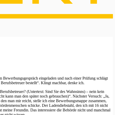
inem Bewerbungsgespräch eingeladen und nach einer Prüfung schlägt
erufsbetreuer bestellt“. Klingt machbar, denke ich.
erufsbetreuer? (Untertext: Sind Sie des Wahnsinns) – nein kein
eicht kann man den später noch gebrauchen)“. Nächster Versuch: „Ja,
 den man mir reicht, stelle ich eine Bewerbungsmappe zusammen,
ördenmenschen schicke. Der Ladendiebstahl, den ich mit 16 nicht
nt meine Freundin. Das interessiere die Behörde nicht und manchmal
er nicht wissen.