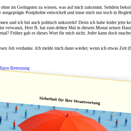
er, ohne im Geringsten zu wissen, was auf mich zukommt. Seitdem bek
ine ausgeprägte Postphobie entwickelt und traue mich nur noch in Begle
n und ich bin auch politisch unkorrekt! Denn ich habe leider jetzt ke
 verwanzt, Herr B. hat zum dritten Mal in diesem Monat seinen Haussc
ormal? Früher gab es dieses Wort für mich nicht. Jeder kann doch machen
sen Job verdanke. Ich melde mich dann wieder, wenn ich etwas Zeit (
ufigen Betreuung
oronavirus
Sicherheit für Ihre Verantwortung