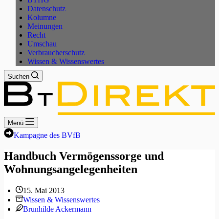
Datenschutz
Kolumne
Meinungen
Recht
Umschau
Verbraucherschutz
Wissen & Wissenswertes
Suchen
Menü
Kampagne des BVfB
Handbuch Vermögenssorge und
Wohnungsangelegenheiten
15. Mai 2013
Wissen & Wissenswertes
Brunhilde Ackermann