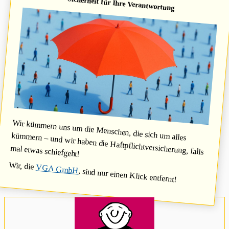
Sicherheit für Ihre Verantwortung
Wir kümmern uns um die Menschen, die sich um alles
kümmern – und wir haben die Haftpflichtversicherung, falls
mal etwas schiefgeht!
Wir, die
VGA GmbH
, sind nur einen Klick entfernt!