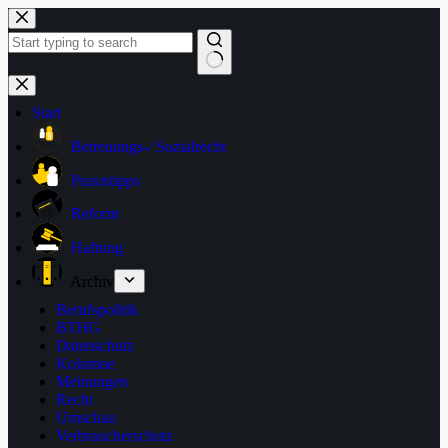
Zum
Inhalt
springen
Keine
Ergebnisse
Start
Betreuungs-/ Sozialrecht
Praxistipps
Reform
Haftung
Archiv
Berufspolitik
BTHG
Datenschutz
Kolumne
Meinungen
Recht
Umschau
Verbraucherschutz