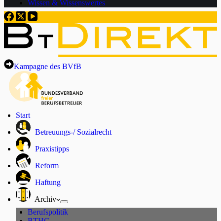
Wissen & Wissenswertes
Kampagne des BVfB
Start
Betreuungs-/ Sozialrecht
Praxistipps
Reform
Haftung
Archiv
Berufspolitik
BTHG