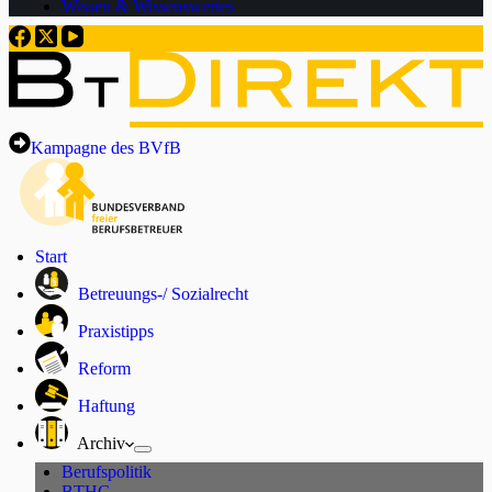
Wissen & Wissenswertes
Kampagne des BVfB
Start
Betreuungs-/ Sozialrecht
Praxistipps
Reform
Haftung
Archiv
Berufspolitik
BTHG