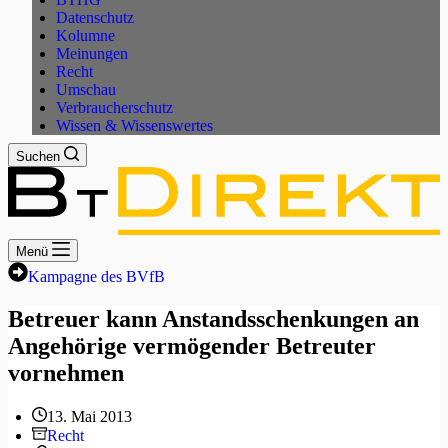
Datenschutz
Kolumne
Meinungen
Recht
Umschau
Verbraucherschutz
Wissen & Wissenswertes
Suchen
Menü
Kampagne des BVfB
Betreuer kann Anstandsschenkungen an
Angehörige vermögender Betreuter
vornehmen
13. Mai 2013
Recht