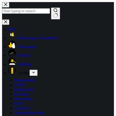
Zum
Inhalt
springen
Keine
Ergebnisse
Start
Betreuungs-/ Sozialrecht
Praxistipps
Reform
Haftung
Archiv
Berufspolitik
BTHG
Datenschutz
Kolumne
Meinungen
Recht
Umschau
Verbraucherschutz