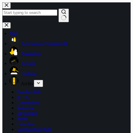
Zum
Inhalt
springen
Keine
Ergebnisse
Start
Betreuungs-/ Sozialrecht
Praxistipps
Reform
Haftung
Archiv
Berufspolitik
BTHG
Datenschutz
Kolumne
Meinungen
Recht
Umschau
Verbraucherschutz