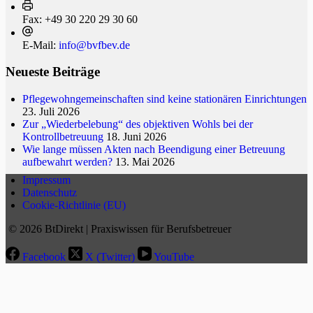
Fax:
+49 30 220 29 30 60
E-Mail:
info@bvfbev.de
Neueste Beiträge
Pflegewohngemeinschaften sind keine stationären Einrichtungen
23. Juli 2026
Zur „Wiederbelebung“ des objektiven Wohls bei der
Kontrollbetreuung
18. Juni 2026
Wie lange müssen Akten nach Beendigung einer Betreuung
aufbewahrt werden?
13. Mai 2026
Impressum
Datenschutz
Cookie-Richtlinie (EU)
© 2026 BtDirekt | Praxiswissen für Berufsbetreuer
Facebook
X (Twitter)
YouTube