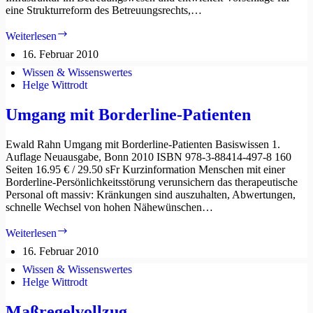
eine Strukturreform des Betreuungsrechts,…
Rechtsverwirklichung
Weiterlesen
durch
16. Februar 2010
Infrastruktur
im
Wissen & Wissenswertes
Betreuungswesen
Helge Wittrodt
Umgang mit Borderline-Patienten
Ewald Rahn Umgang mit Borderline-Patienten Basiswissen 1.
Auflage Neuausgabe, Bonn 2010 ISBN 978-3-88414-497-8 160
Seiten 16.95 € / 29.50 sFr Kurzinformation Menschen mit einer
Borderline-Persönlichkeitsstörung verunsichern das therapeutische
Personal oft massiv: Kränkungen sind auszuhalten, Abwertungen,
schnelle Wechsel von hohen Nähewünschen…
Umgang
Weiterlesen
mit
16. Februar 2010
Borderline-
Patienten
Wissen & Wissenswertes
Helge Wittrodt
Maßregelvollzug