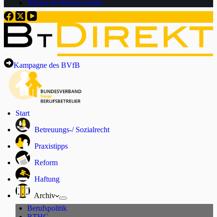
Wissen & Wissenswertes
Kampagne des BVfB
Start
Betreuungs-/ Sozialrecht
Praxistipps
Reform
Haftung
Archiv
Berufspolitik
BTHG