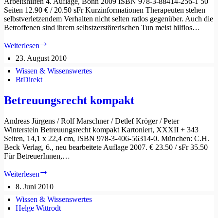
Arbeitshilfen 4. Auflage, Bonn 2009 ISBN 978-3-88414-256-1 50
Seiten 12.90 € / 20.50 sFr Kurzinformationen Therapeuten stehen
selbstverletzendem Verhalten nicht selten ratlos gegenüber. Auch die
Betroffenen sind ihrem selbstzerstörerischen Tun meist hilflos…
Hilfen
Weiterlesen
für
23. August 2010
Menschen
mit
Wissen & Wissenswertes
selbstverletzendem
BtDirekt
Verhalten
Betreuungsrecht kompakt
Andreas Jürgens / Rolf Marschner / Detlef Kröger / Peter
Winterstein Betreuungsrecht kompakt Kartoniert, XXXII + 343
Seiten, 14,1 x 22,4 cm, ISBN 978-3-406-56314-0. München: C.H.
Beck Verlag, 6., neu bearbeitete Auflage 2007. € 23.50 / sFr 35.50
Für BetreuerInnen,…
Betreuungsrecht
Weiterlesen
kompakt
8. Juni 2010
Wissen & Wissenswertes
Helge Wittrodt