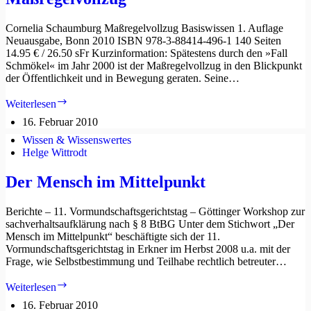
Cornelia Schaumburg Maßregelvollzug Basiswissen 1. Auflage
Neuausgabe, Bonn 2010 ISBN 978-3-88414-496-1 140 Seiten
14.95 € / 26.50 sFr Kurzinformation: Spätestens durch den »Fall
Schmökel« im Jahr 2000 ist der Maßregelvollzug in den Blickpunkt
der Öffentlichkeit und in Bewegung geraten. Seine…
Maßregelvollzug
Weiterlesen
16. Februar 2010
Wissen & Wissenswertes
Helge Wittrodt
Der Mensch im Mittelpunkt
Berichte – 11. Vormundschaftsgerichtstag – Göttinger Workshop zur
sachverhaltsaufklärung nach § 8 BtBG Unter dem Stichwort „Der
Mensch im Mittelpunkt“ beschäftigte sich der 11.
Vormundschaftsgerichtstag in Erkner im Herbst 2008 u.a. mit der
Frage, wie Selbstbestimmung und Teilhabe rechtlich betreuter…
Der
Weiterlesen
Mensch
16. Februar 2010
im