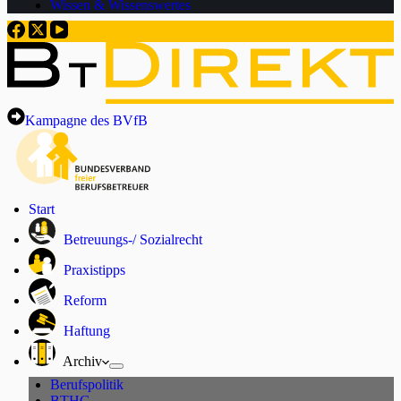
Wissen & Wissenswertes
Kampagne des BVfB
Start
Betreuungs-/ Sozialrecht
Praxistipps
Reform
Haftung
Archiv
Berufspolitik
BTHG