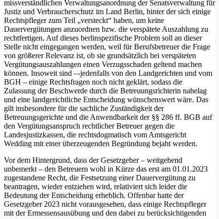
missverständlichen Verwaltungsanordnung der Senatsverwaltung für
Justiz und Verbraucherschutz im Land Berlin, hinter der sich einige
Rechtspfleger zum Teil „versteckt“ haben, um keine
Dauervergütungen anzuordnen bzw. die verspätete Auszahlung zu
rechtfertigen. Auf dieses berlinspezifische Problem soll an dieser
Stelle nicht eingegangen werden, weil für Berufsbetreuer die Frage
von größerer Relevanz ist, ob sie grundsätzlich bei verspäteten
Vergütungsauszahlungen einen Verzugsschaden geltend machen
können. Insoweit sind –-jedenfalls von den Landgerichten und vom
BGH – einige Rechtsfragen noch nicht geklärt, sodass die
Zulassung der Beschwerde durch die Betreuungsrichterin nahelag
und eine landgerichtliche Entscheidung wünschenswert wäre. Das
gilt insbesondere für die sachliche Zuständigkeit der
Betreuungsgerichte und die Anwendbarkeit der §§ 286 ff. BGB auf
den Vergütungsanspruch rechtlicher Betreuer gegen die
Landesjustizkassen, die rechtsdogmatisch vom Amtsgericht
Wedding mit einer überzeugenden Begründung bejaht werden.
Vor dem Hintergrund, dass der Gesetzgeber – weitgehend
unbemerkt – den Betreuern wohl in Kürze das erst am 01.01.2023
zugestandene Recht, die Festsetzung einer Dauervergütung zu
beantragen, wieder entziehen wird, relativiert sich leider die
Bedeutung der Entscheidung erheblich. Offenbar hatte der
Gesetzgeber 2023 nicht vorausgesehen, dass einige Rechtspfleger
mit der Ermessensausübung und den dabei zu berücksichtigenden