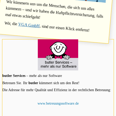
Wir kümmern uns um die Menschen, die sich um alles
kümmern – und wir haben die Haftpflichtversicherung, falls
mal etwas schiefgeht!
Wir, die
VGA GmbH
, sind nur einen Klick entfernt!
butler Services
– mehr als nur Software
Betreuen Sie. Ihr
butler
kümmert sich um den Rest!
Die Adresse für mehr Qualität und Effizienz in der rechtlichen Betreuung:
www.betreuungssoftware.de