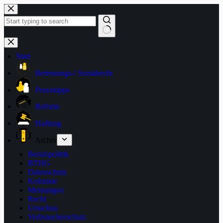
Zum
Inhalt
springen
Keine
Ergebnisse
Start
Betreuungs-/ Sozialrecht
Praxistipps
Reform
Haftung
Archiv
Berufspolitik
BTHG
Datenschutz
Kolumne
Meinungen
Recht
Umschau
Verbraucherschutz