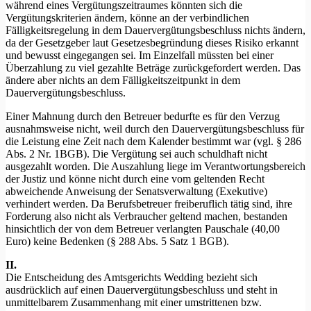
während eines Vergütungszeitraumes könnten sich die
Vergütungskriterien ändern, könne an der verbindlichen
Fälligkeitsregelung in dem Dauervergütungsbeschluss nichts ändern,
da der Gesetzgeber laut Gesetzesbegründung dieses Risiko erkannt
und bewusst eingegangen sei. Im Einzelfall müssten bei einer
Überzahlung zu viel gezahlte Beträge zurückgefordert werden. Das
ändere aber nichts an dem Fälligkeitszeitpunkt in dem
Dauervergütungsbeschluss.
Einer Mahnung durch den Betreuer bedurfte es für den Verzug
ausnahmsweise nicht, weil durch den Dauervergütungsbeschluss für
die Leistung eine Zeit nach dem Kalender bestimmt war (vgl. § 286
Abs. 2 Nr. 1BGB). Die Vergütung sei auch schuldhaft nicht
ausgezahlt worden. Die Auszahlung liege im Verantwortungsbereich
der Justiz und könne nicht durch eine vom geltenden Recht
abweichende Anweisung der Senatsverwaltung (Exekutive)
verhindert werden. Da Berufsbetreuer freiberuflich tätig sind, ihre
Forderung also nicht als Verbraucher geltend machen, bestanden
hinsichtlich der von dem Betreuer verlangten Pauschale (40,00
Euro) keine Bedenken (§ 288 Abs. 5 Satz 1 BGB).
II.
Die Entscheidung des Amtsgerichts Wedding bezieht sich
ausdrücklich auf einen Dauervergütungsbeschluss und steht in
unmittelbarem Zusammenhang mit einer umstrittenen bzw.