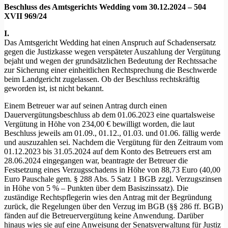
Beschluss des Amtsgerichts Wedding vom 30.12.2024 – 504
XVII 969/24
I.
Das Amtsgericht Wedding hat einen Anspruch auf Schadensersatz
gegen die Justizkasse wegen verspäteter Auszahlung der Vergütung
bejaht und wegen der grundsätzlichen Bedeutung der Rechtssache
zur Sicherung einer einheitlichen Rechtsprechung die Beschwerde
beim Landgericht zugelassen. Ob der Beschluss rechtskräftig
geworden ist, ist nicht bekannt.
Einem Betreuer war auf seinen Antrag durch einen
Dauervergütungsbeschluss ab dem 01.06.2023 eine quartalsweise
Vergütung in Höhe von 234,00 € bewilligt worden, die laut
Beschluss jeweils am 01.09., 01.12., 01.03. und 01.06. fällig werde
und auszuzahlen sei. Nachdem die Vergütung für den Zeitraum vom
01.12.2023 bis 31.05.2024 auf dem Konto des Betreuers erst am
28.06.2024 eingegangen war, beantragte der Betreuer die
Festsetzung eines Verzugsschadens in Höhe von 88,73 Euro (40,00
Euro Pauschale gem. § 288 Abs. 5 Satz 1 BGB zzgl. Verzugszinsen
in Höhe von 5 % – Punkten über dem Basiszinssatz). Die
zuständige Rechtspflegerin wies den Antrag mit der Begründung
zurück, die Regelungen über den Verzug im BGB (§§ 286 ff. BGB)
fänden auf die Betreuervergütung keine Anwendung. Darüber
hinaus wies sie auf eine Anweisung der Senatsverwaltung für Justiz