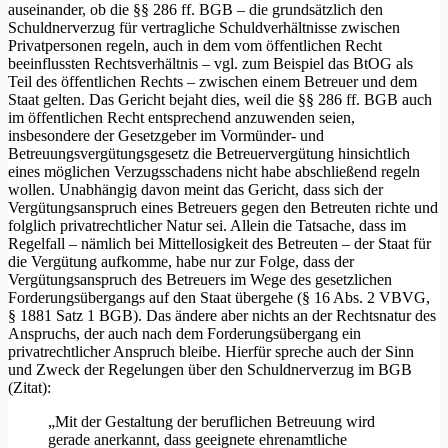
auseinander, ob die §§ 286 ff. BGB – die grundsätzlich den
Schuldnerverzug für vertragliche Schuldverhältnisse zwischen
Privatpersonen regeln, auch in dem vom öffentlichen Recht
beeinflussten Rechtsverhältnis – vgl. zum Beispiel das BtOG als
Teil des öffentlichen Rechts – zwischen einem Betreuer und dem
Staat gelten. Das Gericht bejaht dies, weil die §§ 286 ff. BGB auch
im öffentlichen Recht entsprechend anzuwenden seien,
insbesondere der Gesetzgeber im Vormünder- und
Betreuungsvergütungsgesetz die Betreuervergütung hinsichtlich
eines möglichen Verzugsschadens nicht habe abschließend regeln
wollen. Unabhängig davon meint das Gericht, dass sich der
Vergütungsanspruch eines Betreuers gegen den Betreuten richte und
folglich privatrechtlicher Natur sei. Allein die Tatsache, dass im
Regelfall – nämlich bei Mittellosigkeit des Betreuten – der Staat für
die Vergütung aufkomme, habe nur zur Folge, dass der
Vergütungsanspruch des Betreuers im Wege des gesetzlichen
Forderungsübergangs auf den Staat übergehe (§ 16 Abs. 2 VBVG,
§ 1881 Satz 1 BGB). Das ändere aber nichts an der Rechtsnatur des
Anspruchs, der auch nach dem Forderungsübergang ein
privatrechtlicher Anspruch bleibe. Hierfür spreche auch der Sinn
und Zweck der Regelungen über den Schuldnerverzug im BGB
(Zitat):
„Mit der Gestaltung der beruflichen Betreuung wird
gerade anerkannt, dass geeignete ehrenamtliche