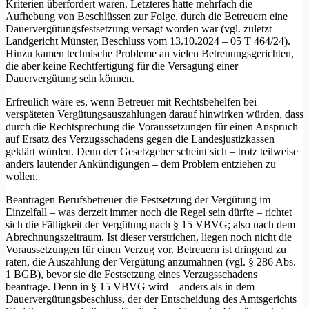
Kriterien überfordert waren. Letzteres hatte mehrfach die
Aufhebung von Beschlüssen zur Folge, durch die Betreuern eine
Dauervergütungsfestsetzung versagt worden war (vgl. zuletzt
Landgericht Münster, Beschluss vom 13.10.2024 – 05 T 464/24).
Hinzu kamen technische Probleme an vielen Betreuungsgerichten,
die aber keine Rechtfertigung für die Versagung einer
Dauervergütung sein können.
Erfreulich wäre es, wenn Betreuer mit Rechtsbehelfen bei
verspäteten Vergütungsauszahlungen darauf hinwirken würden, dass
durch die Rechtsprechung die Voraussetzungen für einen Anspruch
auf Ersatz des Verzugsschadens gegen die Landesjustizkassen
geklärt würden. Denn der Gesetzgeber scheint sich – trotz teilweise
anders lautender Ankündigungen – dem Problem entziehen zu
wollen.
Beantragen Berufsbetreuer die Festsetzung der Vergütung im
Einzelfall – was derzeit immer noch die Regel sein dürfte – richtet
sich die Fälligkeit der Vergütung nach § 15 VBVG; also nach dem
Abrechnungszeitraum. Ist dieser verstrichen, liegen noch nicht die
Voraussetzungen für einen Verzug vor. Betreuern ist dringend zu
raten, die Auszahlung der Vergütung anzumahnen (vgl. § 286 Abs.
1 BGB), bevor sie die Festsetzung eines Verzugsschadens
beantrage. Denn in § 15 VBVG wird – anders als in dem
Dauervergütungsbeschluss, der der Entscheidung des Amtsgerichts