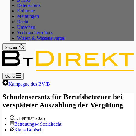
Datenschutz
Kolumne
Meinungen
Recht
Umschau
Verbraucherschutz
Wissen & Wissenswertes
Suchen
Menü
Kampagne des BVfB
Schadensersatz für Berufsbetreuer bei
verspäteter Auszahlung der Vergütung
3. Februar 2025
Betreuungs-/ Sozialrecht
Klaus Bobisch