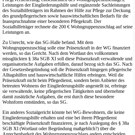
Leistungen der Eingliederungshilfe und ergänzende Sachleistungen
des Sozialhilfeträgers im Rahmen der Hilfe zur Pflege zur Deckung
des grundpflegerischen sowie hauswirtschaftlichen Bedarfs für die
Inanspruchnahme einer besonderen Pflegekraft. Der
Sozialhilfeträger rechnete die 200 € Wohngruppenzuschlag auf seine
Leistungen an.
Zu Unrecht, wie das SG-Halle befand. Mit dem
Wohngruppenzuschlag solle eine Präsenzkraft in der WG finanziert
werden, so das Gericht. Nach dem Wortlaut des vollkommen
missglückten § 38a SGB XI soll diese Präsenzkraft verwaltende und
organisatorische Aufgaben erfüllen, darauf bezog sich das SG. Nach
der Gesetzesbegründung soll die Präsenzkraft hingegen pflegerische
Alltagshilfen und hauswirtschaftliche Hilfen erbringen. Weil die
Präsenzkraft nicht beim Pflegedienst, sondern beim Anbieter des
betreuten Wohnens der Eingliederungshilfe angestellt ist, erbringe
sie verwaltende, keine pflegerischen Tätigkeiten und übernehme
damit zusätzliche Aufgaben, die erst durch diese besondere
Wohnform entstünden, so das SG.
Ein anderes Sozialgericht könnte bei WG-Bewohnern, die keine
Eingliederungshilfe erhalten und eine bei ihrem Pflegedienst
beschäftigte Präsenzkraft finanzieren, je nach Auslegung des § 38a
SGB XI (Wortlaut oder Begründung maßgeblich?) über die
Anrechenbarkeit des Wohngruppenzuschlags anders entscheiden.