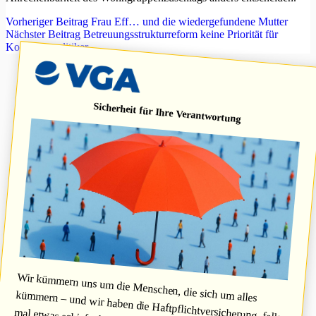
Vorheriger
Beitrag
Frau Eff… und die wiedergefundene Mutter
Nächster
Beitrag
Betreuungsstrukturreform keine Priorität für
Koalitionspolitiker
Sicherheit für Ihre Verantwortung
Wir kümmern uns um die Menschen, die sich um alles
kümmern – und wir haben die Haftpflichtversicherung, falls