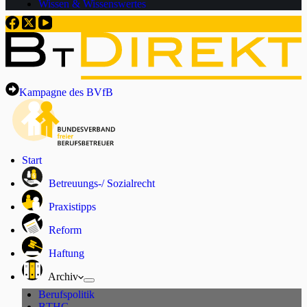
Wissen & Wissenswertes
Kampagne des BVfB
Start
Betreuungs-/ Sozialrecht
Praxistipps
Reform
Haftung
Archiv
Berufspolitik
BTHG