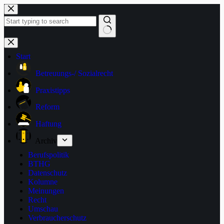
Zum
Inhalt
springen
Keine
Ergebnisse
Start
Betreuungs-/ Sozialrecht
Praxistipps
Reform
Haftung
Archiv
Berufspolitik
BTHG
Datenschutz
Kolumne
Meinungen
Recht
Umschau
Verbraucherschutz