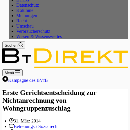
Datenschutz
Kolumne
Meinungen
Recht
Umschau
Verbraucherschutz
Wissen & Wissenswertes
Suchen
Menü
Kampagne des BVfB
Erste Gerichtsentscheidung zur
Nichtanrechnung von
Wohngruppenzuschlag
31. März 2014
Betreuungs-/ Sozialrecht