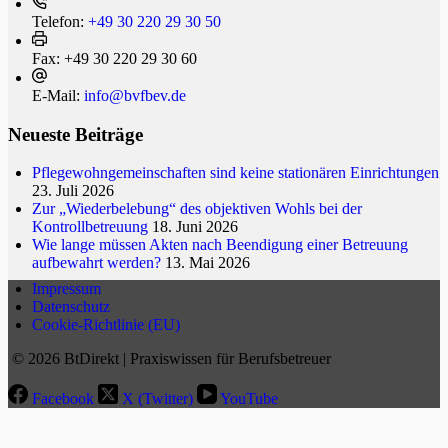
Telefon:
+49 30 220 29 30 50
Fax:
+49 30 220 29 30 60
E-Mail:
info@bvfbev.de
Neueste Beiträge
Pflegewohngemeinschaften sind keine stationären Einrichtungen
23. Juli 2026
Zur „Wiederbelebung“ des objektiven Wohls bei der
Kontrollbetreuung
18. Juni 2026
Wie lange müssen Akten nach Beendigung einer Betreuung
aufbewahrt werden?
13. Mai 2026
Impressum
Datenschutz
Cookie-Richtlinie (EU)
© 2026 BtDirekt | Praxiswissen für Berufsbetreuer
Facebook
X (Twitter)
YouTube