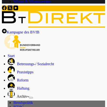
Wissen & Wissenswertes
Kampagne des BVfB
Start
Betreuungs-/ Sozialrecht
Praxistipps
Reform
Haftung
Archiv
Berufspolitik
BTHG