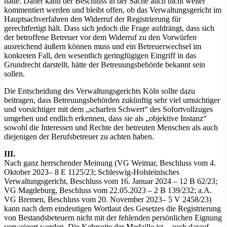
hatte. Daher kann der Beschluss in der Sache auch nicht weiter
kommentiert werden und bleibt offen, ob das Verwaltungsgericht im
Hauptsachverfahren den Widerruf der Registrierung für
gerechtfertigt hält. Dass sich jedoch die Frage aufdrängt, dass sich
der betroffene Betreuer vor dem Widerruf zu den Vorwürfen
ausreichend äußern können muss und ein Betreuerwechsel im
konkreten Fall, den wesentlich geringfügigen Eingriff in das
Grundrecht darstellt, hätte der Betreuungsbehörde bekannt sein
sollen.
Die Entscheidung des Verwaltungsgerichts Köln sollte dazu
beitragen, dass Betreuungsbehörden zukünftig sehr viel umsichtiger
und vorsichtiger mit dem „scharfen Schwert“ des Sofortvollzuges
umgehen und endlich erkennen, dass sie als „objektive Instanz“
sowohl die Interessen und Rechte der betreuten Menschen als auch
diejenigen der Berufsbetreuer zu achten haben.
III.
Nach ganz herrschender Meinung (VG Weimar, Beschluss vom 4.
Oktober 2023– 8 E 1125/23; Schleswig-Holsteinisches
Verwaltungsgericht, Beschluss vom 16. Januar 2024 – 12 B 62/23;
VG Magdeburg, Beschluss vom 22.05.2023 – 2 B 139/232; a.A.
VG Bremen, Beschluss vom 20. November 2023– 5 V 2458/23)
kann nach dem eindeutigen Wortlaut des Gesetzes die Registrierung
von Bestandsbeteuern nicht mit der fehlenden persönlichen Eignung
verweigert werden. Die Kehrseite der Medaille ist – auch darauf