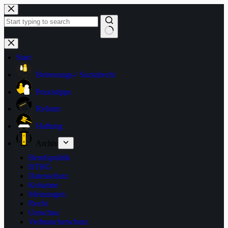
Zum
Inhalt
springen
Keine
Ergebnisse
Start
Betreuungs-/ Sozialrecht
Praxistipps
Reform
Haftung
Archiv
Berufspolitik
BTHG
Datenschutz
Kolumne
Meinungen
Recht
Umschau
Verbraucherschutz