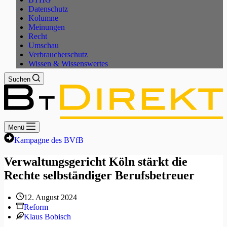
Datenschutz
Kolumne
Meinungen
Recht
Umschau
Verbraucherschutz
Wissen & Wissenswertes
Suchen
Menü
Kampagne des BVfB
Verwaltungsgericht Köln stärkt die
Rechte selbständiger Berufsbetreuer
12. August 2024
Reform
Klaus Bobisch