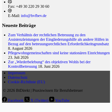
Fax:
+49 30 220 29 30 60
E-Mail:
info@bvfbev.de
Neueste Beiträge
Zum Verhältnis der rechtlichen Betreuung zu den
Assistenzleistungen der Eingliederungshilfe als andere Hilfen in
Bezug auf den betreuungsrechtlichen Erforderlichkeitsgrundsatz
8. August 2026
Pflegewohngemeinschaften sind keine stationären Einrichtungen
23. Juli 2026
Zur „Wiederbelebung“ des objektiven Wohls bei der
Kontrollbetreuung
18. Juni 2026
Impressum
Datenschutz
Cookie-Richtlinie (EU)
© 2026 BtDirekt | Praxiswissen für Berufsbetreuer
Facebook
X (Twitter)
YouTube