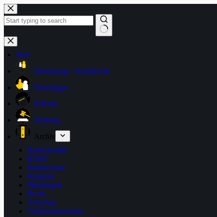
Zum
Inhalt
springen
Keine
Ergebnisse
Start
Betreuungs-/ Sozialrecht
Praxistipps
Reform
Haftung
Archiv
Berufspolitik
BTHG
Datenschutz
Kolumne
Meinungen
Recht
Umschau
Verbraucherschutz