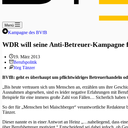
Menü
Kampagne des BVfB
WDR will seine Anti-Betreuer-Kampagne f
19. März 2013
Berufspolitik
Jörg Tänzer
BVfB: geht es überhaupt um pflichtwidriges Betreuerhandeln o
„Bis heute vertrauen sich uns Menschen an, erzählen uns ihre Gesc
Ausnahmen abgesehen, sind es leider negative Erfahrungen mit Berufsb
Beispiele für eine immens große Zahl von Fällen… Sicherlich haben w
So der für „Menschen bei Maischberger“ verantwortliche Redakteur
Tänzer.
Dieser nannte es in einer Antwort an Heinz „…naheliegend, dass ei
über Berufsbetreuer motiviert.“ Entscheidend sei dabei jedoch, ob Ge