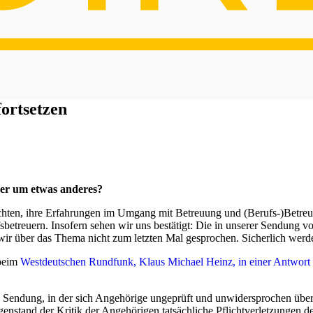
ortsetzen
der um etwas anderes?
hichten, ihre Erfahrungen im Umgang mit Betreuung und (Berufs-)Betre
etreuern. Insofern sehen wir uns bestätigt: Die in unserer Sendung vo
ir über das Thema nicht zum letzten Mal gesprochen. Sicherlich werde
 beim
Westdeutschen Rundfunk, Klaus Michael Heinz, in einer Antwort
ne Sendung, in der sich Angehörige ungeprüft und unwidersprochen üb
genstand der Kritik der Angehörigen tatsächliche Pflichtverletzungen d