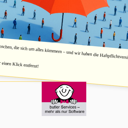
hen, die sich um alles kümmern – und wir haben die Haftpflichtversic
r einen Klick entfernt!