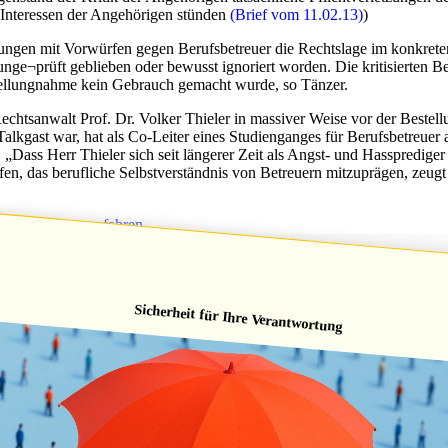
n Interessen der Angehörigen stünden
(Brief vom 11.02.13)
)
 mit Vorwürfen gegen Berufsbetreuer die Rechtslage im konkreten Fa
unge¬prüft geblieben oder bewusst ignoriert worden. Die kritisierten 
Stellungnahme kein Gebrauch gemacht wurde, so Tänzer.
htsanwalt Prof. Dr. Volker Thieler in massiver Weise vor der Bestel
lkgast war, hat als Co-Leiter eines Studienganges für Berufsbetreuer
Dass Herr Thieler sich seit längerer Zeit als Angst- und Hassprediger 
ffen, das berufliche Selbstverständnis von Betreuern mitzuprägen, zeu
esetzgebungsverfahren
Sicherheit für Ihre Verantwortung