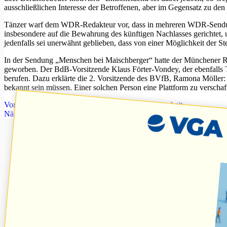
ausschließlichen Interesse der Betroffenen, aber im Gegensatz zu de
Tänzer warf dem WDR-Redakteur vor, dass in mehreren WDR-Sendungen
insbesondere auf die Bewahrung des künftigen Nachlasses gerichtet, 
jedenfalls sei unerwähnt geblieben, dass von einer Möglichkeit der 
In der Sendung „Menschen bei Maischberger“ hatte der Münchener Rec
geworben. Der BdB-Vorsitzende Klaus Förter-Vondey, der ebenfalls Ta
berufen. Dazu erklärte die 2. Vorsitzende des BVfB, Ramona Möller: „
bekannt sein müssen. Einer solchen Person eine Plattform zu verscha
Vorheriger
Beitrag
Frau Eff.. und die Selbstwirksamkeit
Nächster
Beitrag
Umsatzsteuerbefreiung wird Gegenstand von drei G