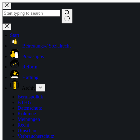
Zum
Inhalt
springen
Keine
Ergebnisse
Start
Betreuungs-/ Sozialrecht
Praxistipps
Reform
Haftung
Archiv
Berufspolitik
BTHG
Datenschutz
Kolumne
Meinungen
Recht
Umschau
Verbraucherschutz