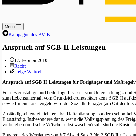
Menü
Kampagne des BVfB
Anspruch auf SGB-II-Leistungen
17. Februar 2010
Recht
Helge Wittrodt
Anspruch auf SGB-II-Leistungen für Freigänger und Maßregelvol
Für erwerbsfähige und bedürftige Insassen von Untersuchungs- und St
zum Lebensunterhalt vom Grundsicherungsträger gem. SGB II auf den
sowie für ein Taschengeld wird der Sozialhilfeträger (am Ort der letzt
Zuständigkeit endet nicht erst bei Haftentlassung, sondern schon b
II zuständig. Insbesondere dann, wenn die Vollzugsplanung des Freig
vorbereiten (und seine Wäsche selbst waschen) soll, sind die Kosten
Entgegen des Wortlautes von § 7 Abs. 4 Satz 3 Nr. 2 SGB II („Leistu