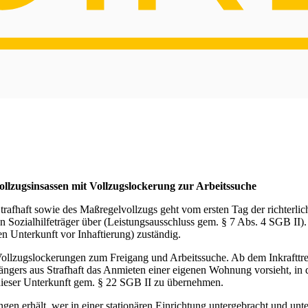
lzugsinsassen mit Vollzugslockerung zur Arbeitssuche
rafhaft sowie des Maßregelvollzugs geht vom ersten Tag der richterlic
 Sozialhilfeträger über (Leistungsausschluss gem. § 7 Abs. 4 SGB II
en Unterkunft vor Inhaftierung) zuständig.
ei Vollzugslockerungen zum Freigang und Arbeitssuche. Ab dem Inkraft
ängers aus Strafhaft das Anmieten einer eigenen Wohnung vorsieht, in 
 dieser Unterkunft gem. § 22 SGB II zu übernehmen.
ngen erhält, wer in einer stationären Einrichtung untergebracht und u