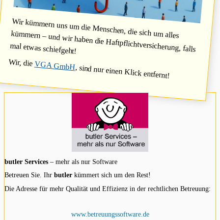
Wir kümmern uns um die Menschen, die sich um alles
kümmern – und wir haben die Haftpflichtversicherung, falls
mal etwas schiefgeht!
Wir, die
VGA GmbH
, sind nur einen Klick entfernt!
butler Services
– mehr als nur Software
Betreuen Sie. Ihr
butler
kümmert sich um den Rest!
Die Adresse für mehr Qualität und Effizienz in der rechtlichen Betreuung:
www.betreuungssoftware.de