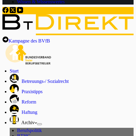
Wissen & Wissenswertes
Kampagne des BVfB
Start
Betreuungs-/ Sozialrecht
Praxistipps
Reform
Haftung
Archiv
Berufspolitik
BTHG