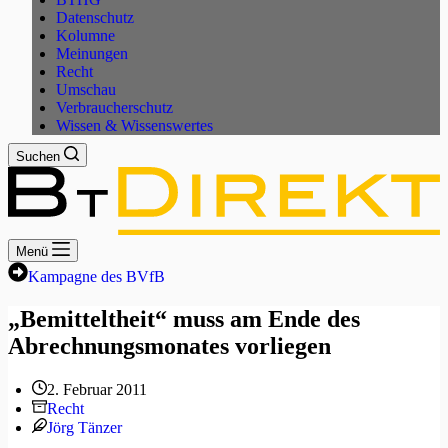
Datenschutz
Kolumne
Meinungen
Recht
Umschau
Verbraucherschutz
Wissen & Wissenswertes
Suchen
Menü
Kampagne des BVfB
„Bemitteltheit“ muss am Ende des
Abrechnungsmonates vorliegen
2. Februar 2011
Recht
Jörg Tänzer