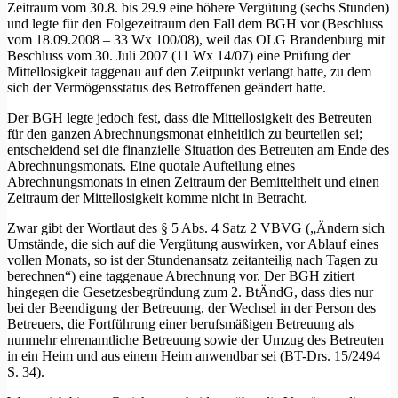
Zeitraum vom 30.8. bis 29.9 eine höhere Vergütung (sechs Stunden)
und legte für den Folgezeitraum den Fall dem BGH vor (Beschluss
vom 18.09.2008 – 33 Wx 100/08), weil das OLG Brandenburg mit
Beschluss vom 30. Juli 2007 (11 Wx 14/07) eine Prüfung der
Mittellosigkeit taggenau auf den Zeitpunkt verlangt hatte, zu dem
sich der Vermögensstatus des Betroffenen geändert hatte.
Der BGH legte jedoch fest, dass die Mittellosigkeit des Betreuten
für den ganzen Abrechnungsmonat einheitlich zu beurteilen sei;
entscheidend sei die finanzielle Situation des Betreuten am Ende des
Abrechnungsmonats. Eine quotale Aufteilung eines
Abrechnungsmonats in einen Zeitraum der Bemitteltheit und einen
Zeitraum der Mittellosigkeit komme nicht in Betracht.
Zwar gibt der Wortlaut des § 5 Abs. 4 Satz 2 VBVG („Ändern sich
Umstände, die sich auf die Vergütung auswirken, vor Ablauf eines
vollen Monats, so ist der Stundenansatz zeitanteilig nach Tagen zu
berechnen“) eine taggenaue Abrechnung vor. Der BGH zitiert
hingegen die Gesetzesbegründung zum 2. BtÄndG, dass dies nur
bei der Beendigung der Betreuung, der Wechsel in der Person des
Betreuers, die Fortführung einer berufsmäßigen Betreuung als
nunmehr ehrenamtliche Betreuung sowie der Umzug des Betreuten
in ein Heim und aus einem Heim anwendbar sei (BT-Drs. 15/2494
S. 34).