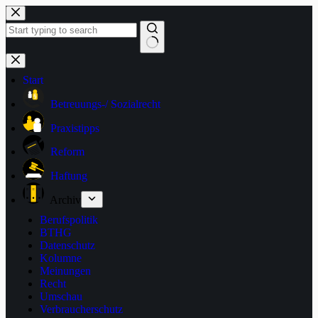
Zum
Inhalt
springen
Keine
Ergebnisse
Start
Betreuungs-/ Sozialrecht
Praxistipps
Reform
Haftung
Archiv
Berufspolitik
BTHG
Datenschutz
Kolumne
Meinungen
Recht
Umschau
Verbraucherschutz