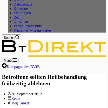
Datenschutz
Kolumne
Meinungen
Recht
Umschau
Verbraucherschutz
Wissen & Wissenswertes
Suchen
Menü
Kampagne des BVfB
Betroffene sollten Heilbehandlung
frühzeitig ablehnen
20. September 2012
Recht
Jörg Tänzer