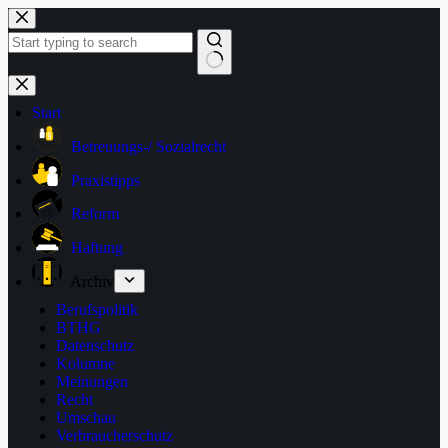
Zum
Inhalt
springen
Keine
Ergebnisse
Start
Betreuungs-/ Sozialrecht
Praxistipps
Reform
Haftung
Archiv
Berufspolitik
BTHG
Datenschutz
Kolumne
Meinungen
Recht
Umschau
Verbraucherschutz