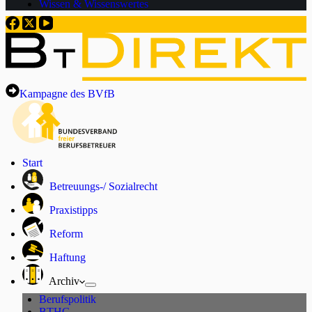
Wissen & Wissenswertes
Kampagne des BVfB
Start
Betreuungs-/ Sozialrecht
Praxistipps
Reform
Haftung
Archiv
Berufspolitik
BTHG