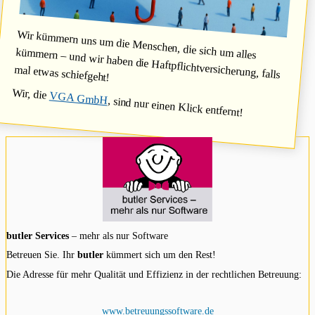
Wir kümmern uns um die Menschen, die sich um alles
kümmern – und wir haben die Haftpflichtversicherung, falls
mal etwas schiefgeht!
Wir, die
VGA GmbH
, sind nur einen Klick entfernt!
butler Services
– mehr als nur Software
Betreuen Sie. Ihr
butler
kümmert sich um den Rest!
Die Adresse für mehr Qualität und Effizienz in der rechtlichen Betreuung:
www.betreuungssoftware.de