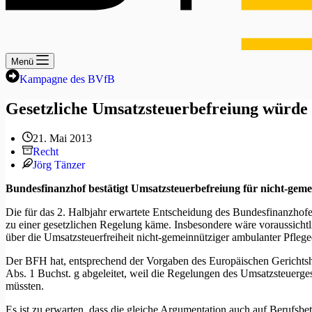
Menü
Kampagne des BVfB
Gesetzliche Umsatzsteuerbefreiung würde 
21. Mai 2013
Recht
Jörg Tänzer
Bundesfinanzhof bestätigt Umsatzsteuerbefreiung für nicht-geme
Die für das 2. Halbjahr erwartete Entscheidung des Bundesfinanzhofe
zu einer gesetzlichen Regelung käme. Insbesondere wäre voraussicht
über die Umsatzsteuerfreiheit nicht-gemeinnütziger ambulanter Pfleged
Der BFH hat, entsprechend der Vorgaben des Europäischen Gerichtshof
Abs. 1 Buchst. g abgeleitet, weil die Regelungen des Umsatzsteuerg
müssten.
Es ist zu erwarten, dass die gleiche Argumentation auch auf Berufsbetr