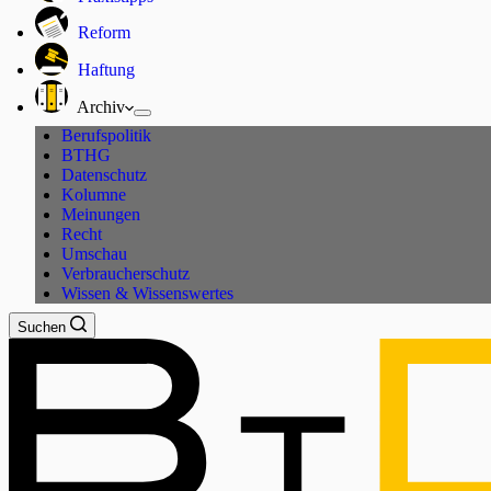
Reform
Haftung
Archiv
Berufspolitik
BTHG
Datenschutz
Kolumne
Meinungen
Recht
Umschau
Verbraucherschutz
Wissen & Wissenswertes
Suchen