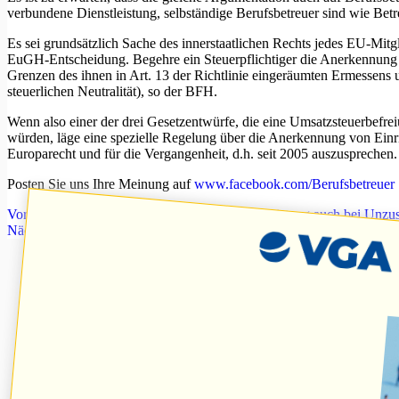
verbundene Dienstleistung, selbständige Berufsbetreuer sind wie Bet
Es sei grundsätzlich Sache des innerstaatlichen Rechts jedes EU-Mit
EuGH-Entscheidung. Begehre ein Steuerpflichtiger die Anerkennung de
Grenzen des ihnen in Art. 13 der Richtlinie eingeräumten Ermessens 
steuerlichen Neutralität), so der BFH.
Wenn also einer der drei Gesetzentwürfe, die eine Umsatzsteuerbefre
würden, läge eine spezielle Regelung über die Anerkennung von Einr
Europarecht und für die Vergangenheit, d.h. seit 2005 auszusprechen.
Posten Sie uns Ihre Meinung auf
www.facebook.com/Berufsbetreuer
Vorheriger
Beitrag
Leistungsträger muss Rehaleistung auch bei Unzust
Nächster
Beitrag
Frau Eff… schreibt dem Jugendamt