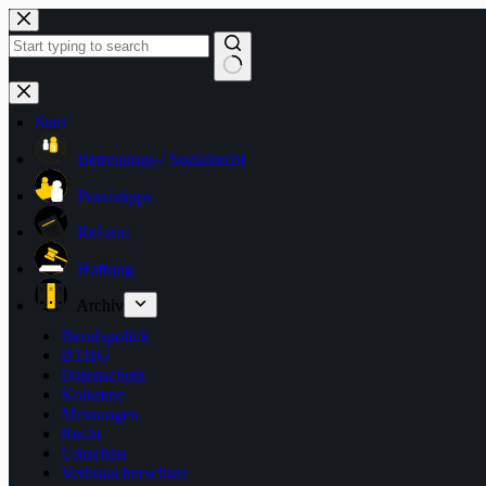
Zum
Inhalt
springen
Keine
Ergebnisse
Start
Betreuungs-/ Sozialrecht
Praxistipps
Reform
Haftung
Archiv
Berufspolitik
BTHG
Datenschutz
Kolumne
Meinungen
Recht
Umschau
Verbraucherschutz