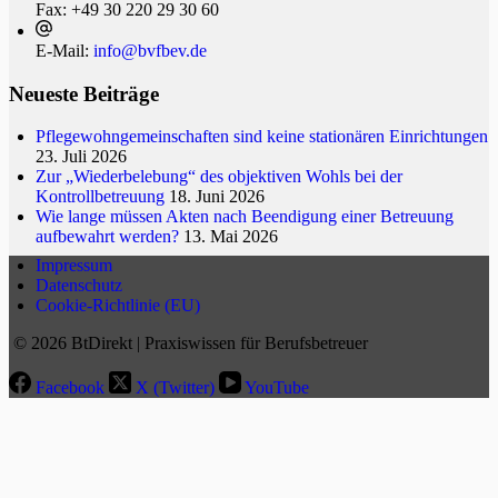
Fax:
+49 30 220 29 30 60
E-Mail:
info@bvfbev.de
Neueste Beiträge
Pflegewohngemeinschaften sind keine stationären Einrichtungen
23. Juli 2026
Zur „Wiederbelebung“ des objektiven Wohls bei der
Kontrollbetreuung
18. Juni 2026
Wie lange müssen Akten nach Beendigung einer Betreuung
aufbewahrt werden?
13. Mai 2026
Impressum
Datenschutz
Cookie-Richtlinie (EU)
© 2026 BtDirekt | Praxiswissen für Berufsbetreuer
Facebook
X (Twitter)
YouTube