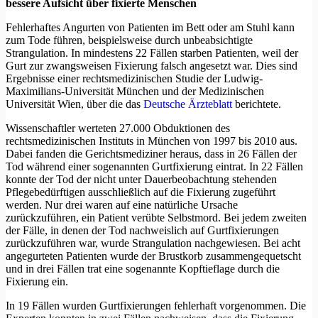
bessere Aufsicht über fixierte Menschen
Fehlerhaftes Angurten von Patienten im Bett oder am Stuhl kann
zum Tode führen, beispielsweise durch unbeabsichtigte
Strangulation. In mindestens 22 Fällen starben Patienten, weil der
Gurt zur zwangsweisen Fixierung falsch angesetzt war. Dies sind
Ergebnisse einer rechtsmedizinischen Studie der Ludwig-
Maximilians-Universität München und der Medizinischen
Universität Wien, über die das
Deutsche Ärzteblatt
berichtete.
Wissenschaftler werteten 27.000 Obduktionen des
rechtsmedizinischen Instituts in München von 1997 bis 2010 aus.
Dabei fanden die Gerichtsmediziner heraus, dass in 26 Fällen der
Tod während einer sogenannten Gurtfixierung eintrat. In 22 Fällen
konnte der Tod der nicht unter Dauerbeobachtung stehenden
Pflegebedürftigen ausschließlich auf die Fixierung zugeführt
werden. Nur drei waren auf eine natürliche Ursache
zurückzuführen, ein Patient verübte Selbstmord. Bei jedem zweiten
der Fälle, in denen der Tod nachweislich auf Gurtfixierungen
zurückzuführen war, wurde Strangulation nachgewiesen. Bei acht
angegurteten Patienten wurde der Brustkorb zusammengequetscht
und in drei Fällen trat eine sogenannte Kopftieflage durch die
Fixierung ein.
In 19 Fällen wurden Gurtfixierungen fehlerhaft vorgenommen. Die