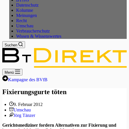
Datenschutz
Kolumne
Meinungen
Recht
Umschau
Verbraucherschutz
Wissen & Wissenswertes
Suchen
Menü
Kampagne des BVfB
Fixierungsgurte töten
9. Februar 2012
Umschau
Jörg Tänzer
Gerichtsmediziner fordern Alternativen zur Fixierung und