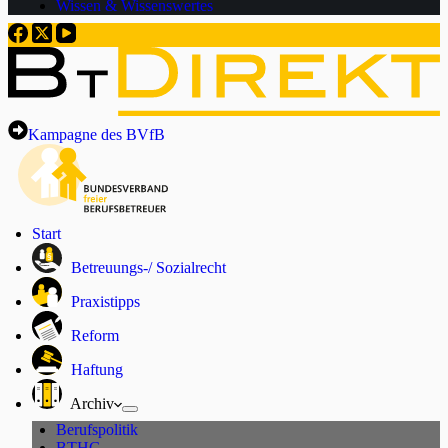
Wissen & Wissenswertes
Kampagne des BVfB
Start
Betreuungs-/ Sozialrecht
Praxistipps
Reform
Haftung
Archiv
Berufspolitik
BTHG