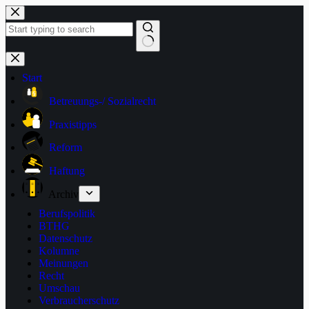
Zum
Inhalt
springen
Keine
Ergebnisse
Start
Betreuungs-/ Sozialrecht
Praxistipps
Reform
Haftung
Archiv
Berufspolitik
BTHG
Datenschutz
Kolumne
Meinungen
Recht
Umschau
Verbraucherschutz