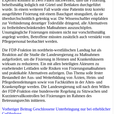
Experten konnten in zwei Fällen nachweisen, dass die Fixierung
behelfsmäßig lediglich mit Gürtel und Bettlaken durchgeführt
wurde. In einem weiteren Fall wurde eine Patientin trotz korrekt
ausgeführter Fixierung mit einem Bauchgurt stranguliert, da sie
überdurchschnittlich gelenkig war. Die Wissenschaftler empfahlen
zur Verhinderung derartiger Todesfälle dringend, alle Alternativen
zu freiheitsbeschränkenden Maßnahmen auszuschöpfen.
Unumgängliche Fixierungen müssten nicht nur vorschriftsmäßig
angelegt werden, Betroffene müssten zusätzlich auch verstärkt vom
Pflegepersonal beobachtet werden.
Die FDP-Fraktion im nordrhein-westfälischen Landtag hat als
Reaktion auf die Studie die Landesregierung zu Maßnahmen
aufgefordert, um die Fixierung in Heimen und Krankenhäusern
wirksam zu reduzieren. Ein mit allen beteiligten Akteuren zu
erarbeitender Leitfaden solle Risiken von Fixierungsmaßnahmen
und praktikable Alternativen aufzeigen. Das Thema solle fester
Bestandteil der Aus- und Weiterbildung von Ärzten, Heim- und
Pflegedienstleitungen sowie von Fachkräften in der Alten- und
Krankenpflege werden. Die Landesregierung soll nach dem Willen
der FDP-Fraktion eine bundesweite Regelung zu Sitzwachen und
Kurzintervallkontrollen bei Fixierungen im Rahmen des
Betreuungsrechts initiieren.
Vorheriger
Beitrag
Geschlossene Unterbringung nur bei erheblicher
Gefährdung