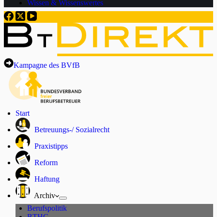
Wissen & Wissenswertes
Kampagne des BVfB
Start
Betreuungs-/ Sozialrecht
Praxistipps
Reform
Haftung
Archiv
Berufspolitik
BTHG