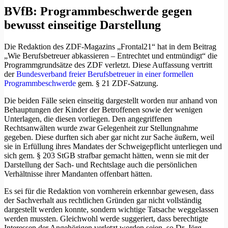
BVfB: Programmbeschwerde gegen
bewusst einseitige Darstellung
Die Redaktion des ZDF-Magazins „Frontal21“ hat in dem Beitrag
„Wie Berufsbetreuer abkassieren – Entrechtet und entmündigt“ die
Programmgrundsätze des ZDF verletzt. Diese Auffassung vertritt
der
Bundesverband freier Berufsbetreuer in einer formellen
Programmbeschwerde
gem. § 21 ZDF-Satzung.
Die beiden Fälle seien einseitig dargestellt worden nur anhand von
Behauptungen der Kinder der Betroffenen sowie der wenigen
Unterlagen, die diesen vorliegen. Den angegriffenen
Rechtsanwälten wurde zwar Gelegenheit zur Stellungnahme
gegeben. Diese durften sich aber gar nicht zur Sache äußern, weil
sie in Erfüllung ihres Mandates der Schweigepflicht unterliegen und
sich gem. § 203 StGB strafbar gemacht hätten, wenn sie mit der
Darstellung der Sach- und Rechtslage auch die persönlichen
Verhältnisse ihrer Mandanten offenbart hätten.
Es sei für die Redaktion von vornherein erkennbar gewesen, dass
der Sachverhalt aus rechtlichen Gründen gar nicht vollständig
dargestellt werden konnte, sondern wichtige Tatsache weggelassen
werden mussten. Gleichwohl werde suggeriert, dass berechtigte
Interessen der Angehörigen verletzt worden seien, so Dr. Jörg