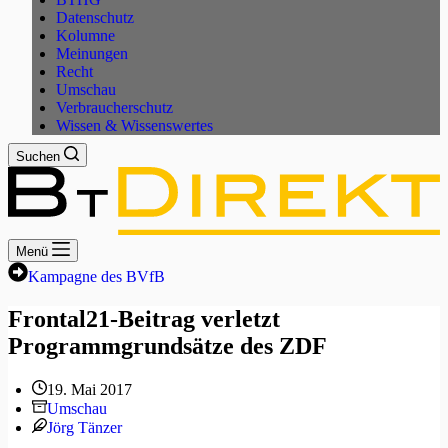
Datenschutz
Kolumne
Meinungen
Recht
Umschau
Verbraucherschutz
Wissen & Wissenswertes
Suchen
Menü
Kampagne des BVfB
Frontal21-Beitrag verletzt
Programmgrundsätze des ZDF
19. Mai 2017
Umschau
Jörg Tänzer