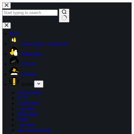
Zum
Inhalt
springen
Keine
Ergebnisse
Start
Betreuungs-/ Sozialrecht
Praxistipps
Reform
Haftung
Archiv
Berufspolitik
BTHG
Datenschutz
Kolumne
Meinungen
Recht
Umschau
Verbraucherschutz