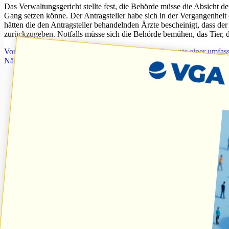
Das Verwaltungsgericht stellte fest, die Behörde müsse die Absicht d
Gang setzen könne. Der Antragsteller habe sich in der Vergangenhei
hätten die den Antragsteller behandelnden Ärzte bescheinigt, dass de
zurückzugeben. Notfalls müsse sich die Behörde bemühen, das Tier, 
Vorheriger
Beitrag
Grüne im Bundestag stellen Elemente einer umfas
Nächster
Beitrag
SPD und Grüne im Bundestag für differenzierte Bet