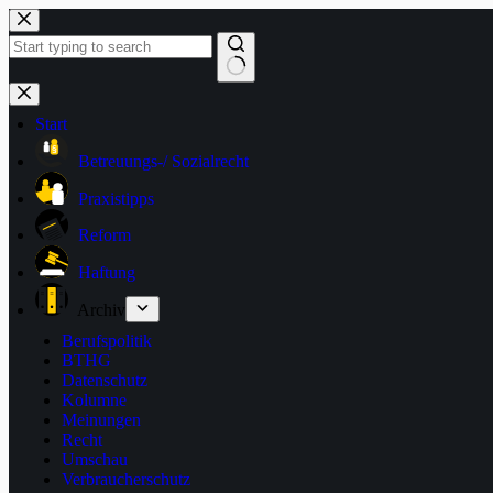
Zum
Inhalt
springen
Keine
Ergebnisse
Start
Betreuungs-/ Sozialrecht
Praxistipps
Reform
Haftung
Archiv
Berufspolitik
BTHG
Datenschutz
Kolumne
Meinungen
Recht
Umschau
Verbraucherschutz