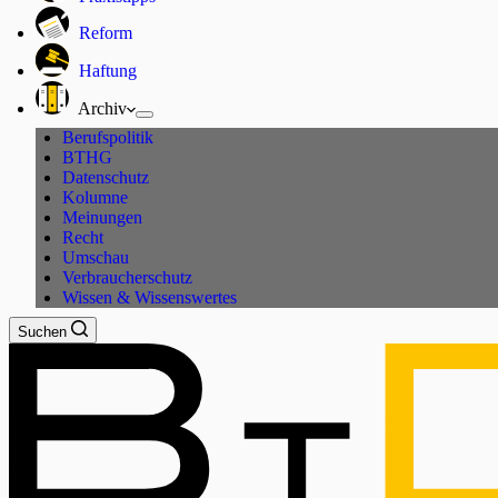
Reform
Haftung
Archiv
Berufspolitik
BTHG
Datenschutz
Kolumne
Meinungen
Recht
Umschau
Verbraucherschutz
Wissen & Wissenswertes
Suchen