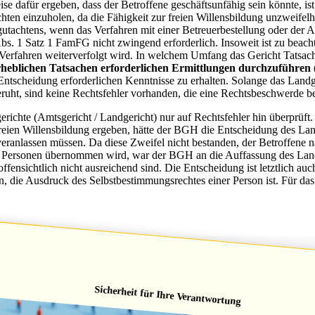
 dafür ergeben, dass der Betroffene geschäftsunfähig sein könnte, ist 
hten einzuholen, da die Fähigkeit zur freien Willensbildung unzweifel
gutachtens, wenn das Verfahren mit einer Betreuerbestellung oder der
. 1 Satz 1 FamFG nicht zwingend erforderlich. Insoweit ist zu beachte
Verfahren weiterverfolgt wird. In welchem Umfang das Gericht Tatsache
erheblichen Tatsachen erforderlichen Ermittlungen durchzuführen
 Entscheidung erforderlichen Kenntnisse zu erhalten. Solange das Land
ruht, sind keine Rechtsfehler vorhanden, die eine Rechtsbeschwerde 
richte (Amtsgericht / Landgericht) nur auf Rechtsfehler hin überprüft
reien Willensbildung ergeben, hätte der BGH die Entscheidung des Lan
eranlassen müssen. Da diese Zweifel nicht bestanden, der Betroffene n
en Personen übernommen wird, war der BGH an die Auffassung des Lan
nsichtlich nicht ausreichend sind. Die Entscheidung ist letztlich auch
n, die Ausdruck des Selbstbestimmungsrechtes einer Person ist. Für das 
Sicherheit für Ihre Verantwortung