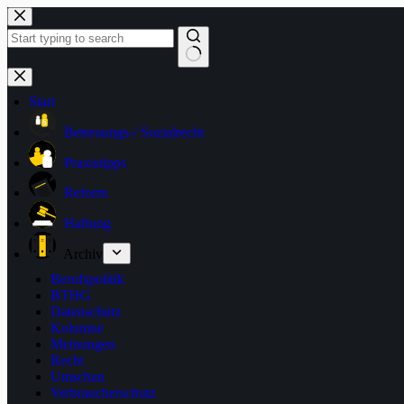
Zum
Inhalt
springen
Keine
Ergebnisse
Start
Betreuungs-/ Sozialrecht
Praxistipps
Reform
Haftung
Archiv
Berufspolitik
BTHG
Datenschutz
Kolumne
Meinungen
Recht
Umschau
Verbraucherschutz