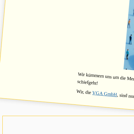
Wir kümmern uns um die Mensc
schiefgeht!
Wir, die
VGA GmbH
, sind nu