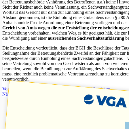
der Betreuungsbehörde /Anhörung des Betroffenen u.a.) keine Hinweise
Sicht der Richter auch keine Veranlassung, ein Sachverständigengutac
Wortlaut das Gericht nur dann zur Einholung eines Sachverständigen
Abstand genommen, ist die Einholung eines Gutachtens nach § 280 Abs
Anhaltspunkte für die Anordnung einer Betreuung vorliegen und das 
Gericht von Amts wegen die zur Feststellung der entscheidungs
Entscheidung vorbehalten, welchen Weg es für geeignet hält, die zur
die Würdigung auf einer
ausreichenden Sachverhaltsaufklärung
be
Die Entscheidung verdeutlicht, dass der BGH die Beschlüsse der Tatge
Stellungnahme der Betreuungsbehörde Zweifel an der Fähigkeit zur f
beispielsweise durch Einholung eines Sachverständigengutachtens – v
seine Vertretung sowohl von den Geschwistern als auch von weiter
beurteilen, wenn die Bemühungen zur Aufklärung des Sachverhaltes offe
muss, eine rechtlich problematische Vertretungsregelung zu korrigiere
verantwortlich.
Vorheriger
Beitrag
Die 3. Impfung gegen Covid 19 steht an
Nächster
Beitrag
Verbesserte Pflegeleistungen ab 1.1.2022