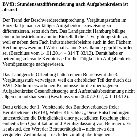
BVfB: Stundensatzdifferenzierung nach Aufgabenkreisen ist
absurd
Der Trend der Beschwerderechtsprechung, Vergütungsstufen im
Einzelfall je nach zufälliger Aufgabenkreiszuweisung zu
differenzieren, setzt sich fort. Das Landgericht Hamburg billigte
einem Industriekaufmann im Einzelfall die 2. Vergütungsstufe zu,
weil er neben dem Fach Industriebetriebslehre auch in den Fächern
Rechnungswesen und Wirtschafts- und Sozialkunde geprüft worden
sei (Beschluss vom 14.01.2014 – 314 T 83/13). Damit habe er
betreuungsrelevante Kenntnisse für die Tätigkeit im Aufgabenkreis
Vermögenssorge nachgewiesen.
Das Landgericht Offenburg hatten einem Betriebswirt die 3.
Vergütungsstufe verweigert, weil ein erheblicher Teil der durch das
BWL-Studium erworbenen Kenntnisse für die übertragenen
Aufgabenkreise Gesundheitssorge und Aufenthaltsbestimmung nicht
allgemein nutzbar seien (Beschluss vom 06.07.2012, 4 T 113/12).
Dazu erklärte der 1. Vorsitzende des Bundesverbandes freier
Berufsbetreuer (BVfB), Walter Klitschka: „Diese Entscheidungen
unterstreichen die Dringlichkeit einer gesetzlichen Regelung einer
einheitlichen Qualifikation und Berufszulassung von Betreuern. Es
ist absurd, den Wert der Betreuertätigkeit – nicht etwa den
vergüteten Zeitumfang – nach den zufällig übertragenen