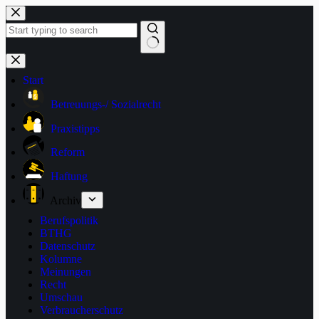
Zum
Inhalt
springen
Keine
Ergebnisse
Start
Betreuungs-/ Sozialrecht
Praxistipps
Reform
Haftung
Archiv
Berufspolitik
BTHG
Datenschutz
Kolumne
Meinungen
Recht
Umschau
Verbraucherschutz