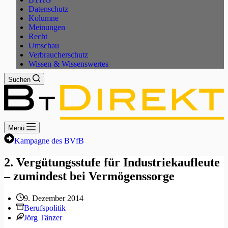
Datenschutz
Kolumne
Meinungen
Recht
Umschau
Verbraucherschutz
Wissen & Wissenswertes
Suchen
Menü
Kampagne des BVfB
2. Vergütungsstufe für Industriekaufleute
– zumindest bei Vermögenssorge
9. Dezember 2014
Berufspolitik
Jörg Tänzer