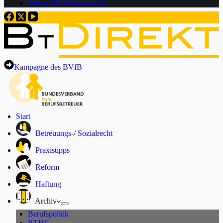
Wissen & Wissenswertes
Kampagne des BVfB
Start
Betreuungs-/ Sozialrecht
Praxistipps
Reform
Haftung
Archiv
Berufspolitik
BTHG