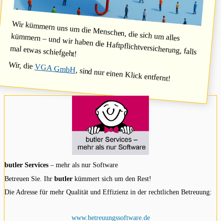
Wir kümmern uns um die Menschen, die sich um alles
kümmern – und wir haben die Haftpflichtversicherung, falls
mal etwas schiefgeht!
Wir, die
VGA GmbH
, sind nur einen Klick entfernt!
butler Services
– mehr als nur Software
Betreuen Sie. Ihr
butler
kümmert sich um den Rest!
Die Adresse für mehr Qualität und Effizienz in der rechtlichen Betreuung:
www.betreuungssoftware.de