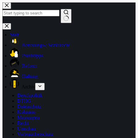
Zum
Inhalt
springen
Keine
Ergebnisse
Start
Betreuungs-/ Sozialrecht
Praxistipps
Reform
Haftung
Archiv
Berufspolitik
BTHG
Datenschutz
Kolumne
Meinungen
Recht
Umschau
Verbraucherschutz