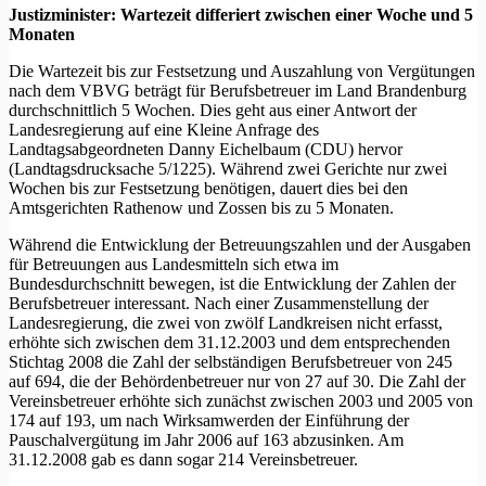
Justizminister: Wartezeit differiert zwischen einer Woche und 5
Monaten
Die Wartezeit bis zur Festsetzung und Auszahlung von Vergütungen
nach dem VBVG beträgt für Berufsbetreuer im Land Brandenburg
durchschnittlich 5 Wochen. Dies geht aus einer Antwort der
Landesregierung auf eine Kleine Anfrage des
Landtagsabgeordneten Danny Eichelbaum (CDU) hervor
(Landtagsdrucksache 5/1225). Während zwei Gerichte nur zwei
Wochen bis zur Festsetzung benötigen, dauert dies bei den
Amtsgerichten Rathenow und Zossen bis zu 5 Monaten.
Während die Entwicklung der Betreuungszahlen und der Ausgaben
für Betreuungen aus Landesmitteln sich etwa im
Bundesdurchschnitt bewegen, ist die Entwicklung der Zahlen der
Berufsbetreuer interessant. Nach einer Zusammenstellung der
Landesregierung, die zwei von zwölf Landkreisen nicht erfasst,
erhöhte sich zwischen dem 31.12.2003 und dem entsprechenden
Stichtag 2008 die Zahl der selbständigen Berufsbetreuer von 245
auf 694, die der Behördenbetreuer nur von 27 auf 30. Die Zahl der
Vereinsbetreuer erhöhte sich zunächst zwischen 2003 und 2005 von
174 auf 193, um nach Wirksamwerden der Einführung der
Pauschalvergütung im Jahr 2006 auf 163 abzusinken. Am
31.12.2008 gab es dann sogar 214 Vereinsbetreuer.