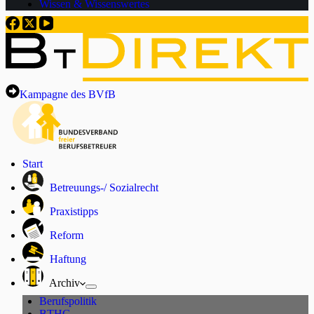
Wissen & Wissenswertes
Kampagne des BVfB
Start
Betreuungs-/ Sozialrecht
Praxistipps
Reform
Haftung
Archiv
Berufspolitik
BTHG