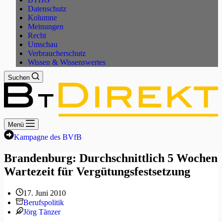
Datenschutz
Kolumne
Meinungen
Recht
Umschau
Verbraucherschutz
Wissen & Wissenswertes
Suchen
Menü
Kampagne des BVfB
Brandenburg: Durchschnittlich 5 Wochen
Wartezeit für Vergütungsfestsetzung
17. Juni 2010
Berufspolitik
Jörg Tänzer