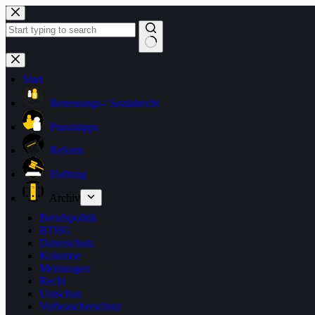
Zum
Inhalt
springen
Keine
Ergebnisse
Start
Betreuungs-/ Sozialrecht
Praxistipps
Reform
Haftung
Archiv
Berufspolitik
BTHG
Datenschutz
Kolumne
Meinungen
Recht
Umschau
Verbraucherschutz