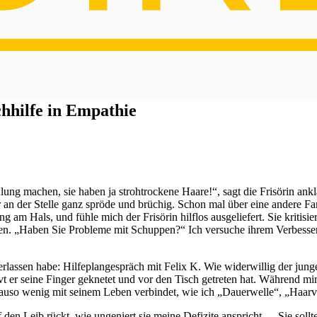
hhilfe in Empathie
ung machen, sie haben ja strohtrockene Haare!“, sagt die Frisörin ankla
r an der Stelle ganz spröde und brüchig. Schon mal über eine andere Fa
am Hals, und fühle mich der Frisörin hilflos ausgeliefert. Sie kritisie
nderen. „Haben Sie Probleme mit Schuppen?“ Ich versuche ihrem Verbes
verlassen habe: Hilfeplangespräch mit Felix K. Wie widerwillig der ju
 er seine Finger geknetet und vor den Tisch getreten hat. Während mir
nauso wenig mit seinem Leben verbindet, wie ich „Dauerwelle“, „Haarv
f den Leib rückt, wie ungeniert sie meine Defizite anspricht – „Sie soll