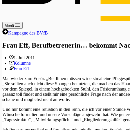
Menü
Kampagne des BVfB
Frau Eff, Berufbetreuerin… bekommt Nac
1. Juli 2011
Kolumne
Frau Eff
Mal wieder zum Frisör. „Bei Ihnen müssen wir erstmal eine Pflegespül
„Sie sollten auch nicht diese Spangen benutzten, die machen das Haa
vor dem Spiegel, in einem hochgebockten Stuhl, den Frisierumhang eng 
gaaanz toll findet und stellt mir eine persönliche Frage nach der a
schaue und möglichst nicht antworte.
Und mir kommt eine Situation in den Sinn, die ich vor einer Stunde 
Wünsche formuliert und unsere Vorschläge abgewehrt hat. Wie genervt
„Tagesstruktur“, „Mitwirkungspflicht“ und „Eingliederungshilfe“ ge
Ich finde es unsensibel und furchtbar, wie mir die muntere Frisörin au