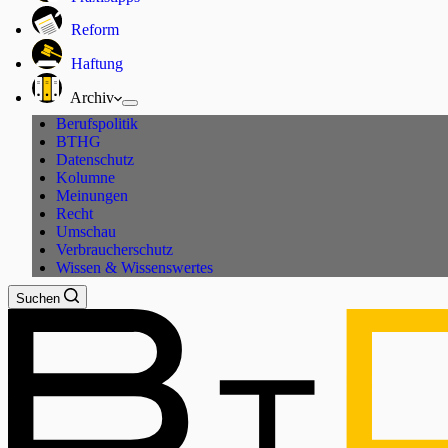
Reform
Haftung
Archiv
Berufspolitik
BTHG
Datenschutz
Kolumne
Meinungen
Recht
Umschau
Verbraucherschutz
Wissen & Wissenswertes
Suchen