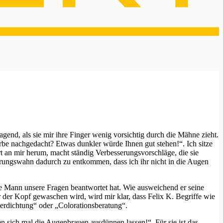
gend, als sie mir ihre Finger wenig vorsichtig durch die Mähne zieht.
rbe nachgedacht? Etwas dunkler würde Ihnen gut stehen!“. Ich sitze
rt an mir herum, macht ständig Verbesserungsvorschläge, die sie
serungswahn dadurch zu entkommen, dass ich ihr nicht in die Augen
nge Mann unsere Fragen beantwortet hat. Wie ausweichend er seine
 der Kopf gewaschen wird, wird mir klar, dass Felix K. Begriffe wie
erdichtung“ oder „Colorationsberatung“.
ten sich mal die Augenbrauen ausdünnen lassen!“. Für sie ist das