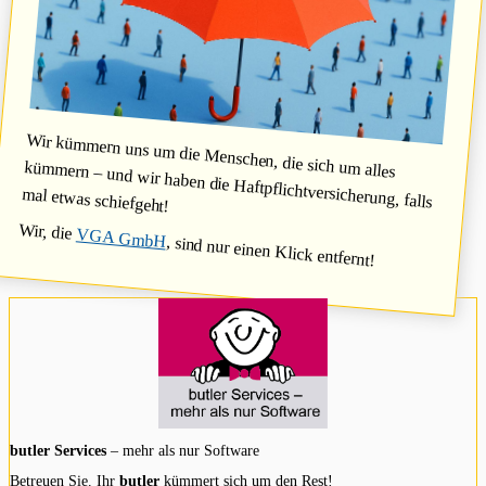
Wir kümmern uns um die Menschen, die sich um alles
kümmern – und wir haben die Haftpflichtversicherung, falls
mal etwas schiefgeht!
Wir, die
VGA GmbH
, sind nur einen Klick entfernt!
butler Services
– mehr als nur Software
Betreuen Sie. Ihr
butler
kümmert sich um den Rest!