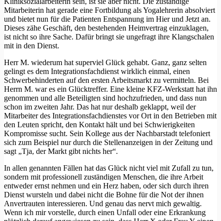
Kliniksozialarbeiterin sein, ist sie aber nicht. Die zuständige
Mitarbeiterin hat gerade eine Fortbildung als Yogalehrerin absolviert
und bietet nun für die Patienten Entspannung im Hier und Jetzt an.
Dieses zähe Geschäft, den bestehenden Heimvertrag einzuklagen,
ist nicht so ihre Sache. Dafür bringt sie ungefragt ihre Klangschalen
mit in den Dienst.
Herr M. wiederum hat superviel Glück gehabt. Ganz, ganz selten
gelingt es dem Integrationsfachdienst wirklich einmal, einen
Schwerbehinderten auf den ersten Arbeitsmarkt zu vermitteln. Bei
Herrn M. war es ein Glücktreffer. Eine kleine KFZ-Werkstatt hat ihn
genommen und alle Beteiligten sind hochzufrieden, und dass nun
schon im zweiten Jahr. Das hat nur deshalb geklappt, weil der
Mitarbeiter des Integrationsfachdienstes vor Ort in den Betrieben mit
den Leuten spricht, den Kontakt hält und bei Schwierigkeiten
Kompromisse sucht. Sein Kollege aus der Nachbarstadt telefoniert
sich zum Beispiel nur durch die Stellenanzeigen in der Zeitung und
sagt „Tja, der Markt gibt nichts her“.
In allen genannten Fällen hat das Glück nicht viel mit Zufall zu tun,
sondern mit professionell zuständigen Menschen, die ihre Arbeit
entweder ernst nehmen und ein Herz haben, oder sich durch ihren
Dienst wursteln und dabei nicht die Bohne für die Not der ihnen
Anvertrauten interessieren. Und genau das nervt mich gewaltig.
Wenn ich mir vorstelle, durch einen Unfall oder eine Erkrankung