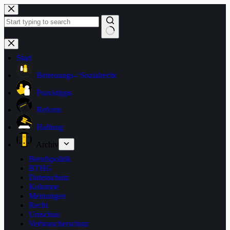
Zum
Inhalt
springen
Keine
Ergebnisse
Start
Betreuungs-/ Sozialrecht
Praxistipps
Reform
Haftung
Archiv
Berufspolitik
BTHG
Datenschutz
Kolumne
Meinungen
Recht
Umschau
Verbraucherschutz