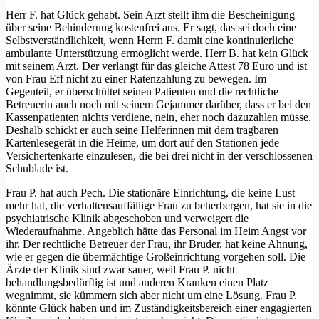
Herr F. hat Glück gehabt. Sein Arzt stellt ihm die Bescheinigung
über seine Behinderung kostenfrei aus. Er sagt, das sei doch eine
Selbstverständlichkeit, wenn Herrn F. damit eine kontinuierliche
ambulante Unterstützung ermöglicht werde. Herr B. hat kein Glück
mit seinem Arzt. Der verlangt für das gleiche Attest 78 Euro und ist
von Frau Eff nicht zu einer Ratenzahlung zu bewegen. Im
Gegenteil, er überschüttet seinen Patienten und die rechtliche
Betreuerin auch noch mit seinem Gejammer darüber, dass er bei den
Kassenpatienten nichts verdiene, nein, eher noch dazuzahlen müsse.
Deshalb schickt er auch seine Helferinnen mit dem tragbaren
Kartenlesegerät in die Heime, um dort auf den Stationen jede
Versichertenkarte einzulesen, die bei drei nicht in der verschlossenen
Schublade ist.
Frau P. hat auch Pech. Die stationäre Einrichtung, die keine Lust
mehr hat, die verhaltensauffällige Frau zu beherbergen, hat sie in die
psychiatrische Klinik abgeschoben und verweigert die
Wiederaufnahme. Angeblich hätte das Personal im Heim Angst vor
ihr. Der rechtliche Betreuer der Frau, ihr Bruder, hat keine Ahnung,
wie er gegen die übermächtige Großeinrichtung vorgehen soll. Die
Ärzte der Klinik sind zwar sauer, weil Frau P. nicht
behandlungsbedürftig ist und anderen Kranken einen Platz
wegnimmt, sie kümmern sich aber nicht um eine Lösung. Frau P.
könnte Glück haben und im Zuständigkeitsbereich einer engagierten