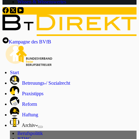
Wissen & Wissenswertes
Kampagne des BVfB
Start
Betreuungs-/ Sozialrecht
Praxistipps
Reform
Haftung
Archiv
Berufspolitik
BTHG