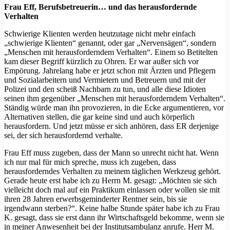
Frau Eff, Berufsbetreuerin… und das herausfordernde
Verhalten
Schwierige Klienten werden heutzutage nicht mehr einfach
„schwierige Klienten“ genannt, oder gar „Nervensägen“, sondern
„Menschen mit herausforderndem Verhalten“. Einem so Betitelten
kam dieser Begriff kürzlich zu Ohren. Er war außer sich vor
Empörung. Jahrelang habe er jetzt schon mit Ärzten und Pflegern
und Sozialarbeitern und Vermietern und Betreuern und mit der
Polizei und den scheiß Nachbarn zu tun, und alle diese Idioten
seinen ihm gegenüber „Menschen mit herausforderndem Verhalten“.
Ständig würde man ihn provozieren, in die Ecke argumentieren, vor
Alternativen stellen, die gar keine sind und auch körperlich
herausfordern. Und jetzt müsse er sich anhören, dass ER derjenige
sei, der sich herausfordernd verhalte.
Frau Eff muss zugeben, dass der Mann so unrecht nicht hat. Wenn
ich nur mal für mich spreche, muss ich zugeben, dass
herausforderndes Verhalten zu meinem täglichen Werkzeug gehört.
Gerade heute erst habe ich zu Herrn M. gesagt: „Möchten sie sich
vielleicht doch mal auf ein Praktikum einlassen oder wollen sie mit
ihren 28 Jahren erwerbsgeminderter Rentner sein, bis sie
irgendwann sterben?“. Keine halbe Stunde später habe ich zu Frau
K. gesagt, dass sie erst dann ihr Wirtschaftsgeld bekomme, wenn sie
in meiner Anwesenheit bei der Institutsambulanz anrufe. Herr M.