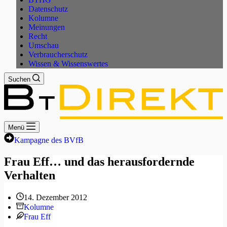
Datenschutz
Kolumne
Meinungen
Recht
Umschau
Verbraucherschutz
Wissen & Wissenswertes
Suchen
Menü
Kampagne des BVfB
Frau Eff… und das herausfordernde
Verhalten
14. Dezember 2012
Kolumne
Frau Eff