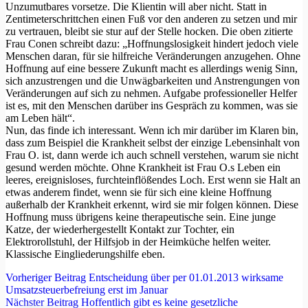
Unzumutbares vorsetze. Die Klientin will aber nicht. Statt in
Zentimeterschrittchen einen Fuß vor den anderen zu setzen und mir
zu vertrauen, bleibt sie stur auf der Stelle hocken. Die oben zitierte
Frau Conen schreibt dazu: „Hoffnungslosigkeit hindert jedoch viele
Menschen daran, für sie hilfreiche Veränderungen anzugehen. Ohne
Hoffnung auf eine bessere Zukunft macht es allerdings wenig Sinn,
sich anzustrengen und die Unwägbarkeiten und Anstrengungen von
Veränderungen auf sich zu nehmen. Aufgabe professioneller Helfer
ist es, mit den Menschen darüber ins Gespräch zu kommen, was sie
am Leben hält“.
Nun, das finde ich interessant. Wenn ich mir darüber im Klaren bin,
dass zum Beispiel die Krankheit selbst der einzige Lebensinhalt von
Frau O. ist, dann werde ich auch schnell verstehen, warum sie nicht
gesund werden möchte. Ohne Krankheit ist Frau O.s Leben ein
leeres, ereignisloses, furchteinflößendes Loch. Erst wenn sie Halt an
etwas anderem findet, wenn sie für sich eine kleine Hoffnung
außerhalb der Krankheit erkennt, wird sie mir folgen können. Diese
Hoffnung muss übrigens keine therapeutische sein. Eine junge
Katze, der wiederhergestellt Kontakt zur Tochter, ein
Elektrorollstuhl, der Hilfsjob in der Heimküche helfen weiter.
Klassische Eingliederungshilfe eben.
Vorheriger
Beitrag
Entscheidung über per 01.01.2013 wirksame
Umsatzsteuerbefreiung erst im Januar
Nächster
Beitrag
Hoffentlich gibt es keine gesetzliche