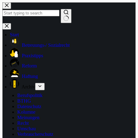
Zum
Inhalt
springen
Keine
Ergebnisse
Start
Betreuungs-/ Sozialrecht
Praxistipps
Reform
Haftung
Archiv
Berufspolitik
BTHG
Datenschutz
Kolumne
Meinungen
Recht
Umschau
Verbraucherschutz