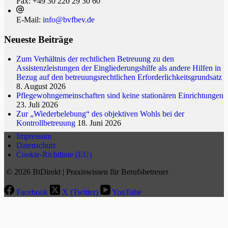
Fax:
+49 30 220 29 30 60
E-Mail:
info@bvfbev.de
Neueste Beiträge
Zum Verhältnis der rechtlichen Betreuung zu den
Assistenzleistungen der Eingliederungshilfe als andere Hilfen in
Bezug auf den betreuungsrechtlichen Erforderlichkeitsgrundsatz
8. August 2026
Pflegewohngemeinschaften sind keine stationären Einrichtungen
23. Juli 2026
Zur „Wiederbelebung“ des objektiven Wohls bei der
Kontrollbetreuung
18. Juni 2026
Impressum
Datenschutz
Cookie-Richtlinie (EU)
© 2026 BtDirekt | Praxiswissen für Berufsbetreuer
Facebook
X (Twitter)
YouTube