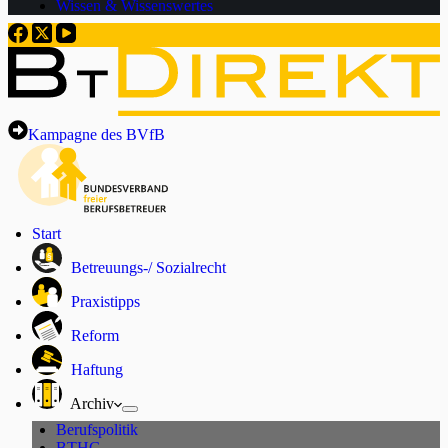
Wissen & Wissenswertes
Kampagne des BVfB
Start
Betreuungs-/ Sozialrecht
Praxistipps
Reform
Haftung
Archiv
Berufspolitik
BTHG