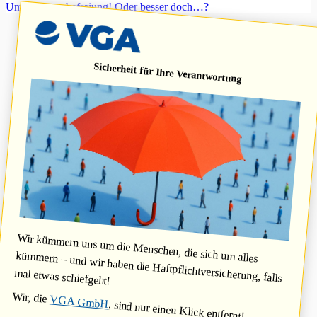
Umsatzsteuerbefreiung! Oder besser doch…?
Sicherheit für Ihre Verantwortung
Wir kümmern uns um die Menschen, die sich um alles
kümmern – und wir haben die Haftpflichtversicherung, falls
mal etwas schiefgeht!
Wir, die
VGA GmbH
, sind nur einen Klick entfernt!