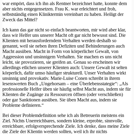
war empört, dass ich ihn als Rentner bezeichnet hatte, konnte dem
aber nichts entgegensetzen. Frau K. war erleichtert und froh,
selbstständig einen Kliniktermin vereinbart zu haben. Heiligt der
Zweck das Mittel?
Ich kann das gar nicht so einfach beantworten, mir wird aber klar,
dass wir Helfer uns unserer Macht oft gar nicht bewusst sind. Die
Klienten mit herausforderndem Verhalten werden deshalb so
genannt, weil sie neben ihren Defiziten und Behinderungen auch
Macht ausüben. Macht in Form von körperlicher Gewalt, von
Aggression und unsinnigem Verhalten. Sie machen es uns nicht
leicht, sie provozieren, sie greifen an. Genau so erscheinen wir
allerdings etlichen unserer Klienten auch: Unsere Gewalt ist selten
körperlich, dafür umso häufiger strukturell. Unser Verhalten wirkt
unsinnig und provokativ. Marie-Luise Conen schreibt in ihrem
lesenswerten Buch „Ungehorsam – eine Überlebensstategie“: „Als
professionelle Helfer üben sie häufig selbst Macht aus, indem sie für
Klienten die Zugänge zu Ressourcen öffnen (oder verschließen)
oder gar Sanktionen ausüben. Sie üben Macht aus, indem sie
Probleme definieren.“
Bei dieser Problemdefinition sehe ich als Betreuerin meistens ein
Ziel. Nichts Unerreichbares, sondern kleine, erprobte, sinnvolle,
erreichbare, erfolgversprechende Ziele. Ich denke, dass meine Ziele
die Ziele der Klientin werden sollten, weil ich ihr nichts