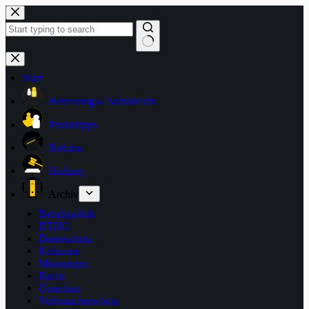
Zum
Inhalt
springen
Keine
Ergebnisse
Start
Betreuungs-/ Sozialrecht
Praxistipps
Reform
Haftung
Archiv
Berufspolitik
BTHG
Datenschutz
Kolumne
Meinungen
Recht
Umschau
Verbraucherschutz