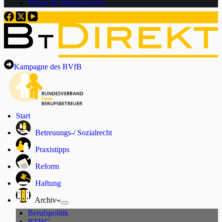
Wissen & Wissenswertes
Kampagne des BVfB
Start
Betreuungs-/ Sozialrecht
Praxistipps
Reform
Haftung
Archiv
Berufspolitik
BTHG