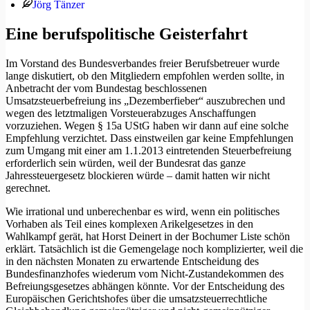
Jörg Tänzer
Eine berufspolitische Geisterfahrt
Im Vorstand des Bundesverbandes freier Berufsbetreuer wurde
lange diskutiert, ob den Mitgliedern empfohlen werden sollte, in
Anbetracht der vom Bundestag beschlossenen
Umsatzsteuerbefreiung ins „Dezemberfieber“ auszubrechen und
wegen des letztmaligen Vorsteuerabzuges Anschaffungen
vorzuziehen. Wegen § 15a UStG haben wir dann auf eine solche
Empfehlung verzichtet. Dass einstweilen gar keine Empfehlungen
zum Umgang mit einer am 1.1.2013 eintretenden Steuerbefreiung
erforderlich sein würden, weil der Bundesrat das ganze
Jahressteuergesetz blockieren würde – damit hatten wir nicht
gerechnet.
Wie irrational und unberechenbar es wird, wenn ein politisches
Vorhaben als Teil eines komplexen Arikelgesetzes in den
Wahlkampf gerät, hat Horst Deinert in der Bochumer Liste schön
erklärt. Tatsächlich ist die Gemengelage noch komplizierter, weil die
in den nächsten Monaten zu erwartende Entscheidung des
Bundesfinanzhofes wiederum vom Nicht-Zustandekommen des
Befreiungsgesetzes abhängen könnte. Vor der Entscheidung des
Europäischen Gerichtshofes über die umsatzsteuerrechtliche