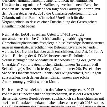
Gleichbehandlung gemeinnütziger und nicht-gemeinnütziger
Umsätze in „eng mit der Sozialfürsorge verbundenen“ Bereichen
konnten die Berufsbetreuer nach folgender Faustregel hoffen: mit
dem Jahressteuergesetz 2013 die Umsatzsteuerbefreiung für die
Zukunft, mit dem Bundesfinanzhof-Urteil auch für die
Vergangenheit, so dass es einer Entscheidung des Gesetzgebers
eigentlich nicht bedarf.
Nun hat der EuGH in seinem Urteil C 174/11 zwar die
umsatzsteuerrechtliche Gleichbehandlung unabhängig vom
Gemeinnützigkeitsstatus festgelegt, d.h. selbständige Berufsbetreuer
müssen umsatzsteuerrechtlich wie Betreuungsvereine behandelt
werden. Das Gericht hat aber auch entschieden, dass Art. 13 Teil A
Abs. 1 Buchst. g der 6. EG-Mehrwertsteuer-Richtlinie die
Voraussetzungen und Modalitäten der Anerkennung des „sozialen
Charakters“ von privatrechtlichen Einrichtungen (in diesem Fall
Selbständige) selbst nicht festlege (Randnummer 26). Es sei daher
Sache des innerstaatlichen Rechts jedes Mitgliedstaats, die Regeln
aufzustellen, nach denen diesen Einrichtungen eine solche
Anerkennung gewährt werden könne.
Nach einem Zustandekommen des Jahressteuergesetzes 2013
könnte der Bundesfinanzhof argumentieren, dass der Gesetzgeber
die selbständigen Berufsbetreuer ausdrücklich als Einrichtungen mit
sozialem Charakter anerkannt habe – aber eben erst ab 2013, so dass
eine Rückwirkung der Umsatzsteuerbefreiung ab 2005 nicht mehr in