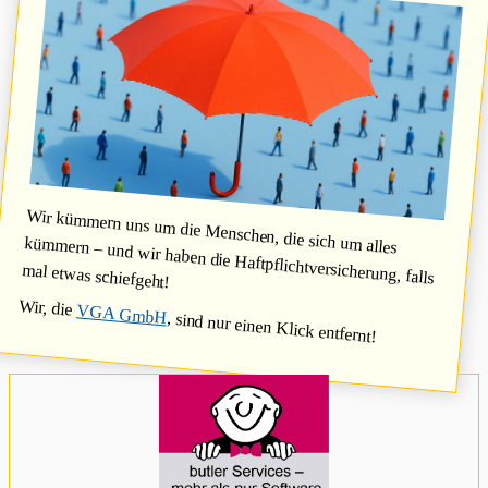
Wir kümmern uns um die Menschen, die sich um alles
kümmern – und wir haben die Haftpflichtversicherung, falls
mal etwas schiefgeht!
Wir, die
VGA GmbH
, sind nur einen Klick entfernt!