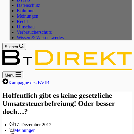
Datenschutz
Kolumne
Meinungen
Recht
Umschau
Verbraucherschutz
Wissen & Wissenswertes
Suchen
Menü
Kampagne des BVfB
Hoffentlich gibt es keine gesetzliche
Umsatzsteuerbefreiung! Oder besser
doch…?
17. Dezember 2012
Meinungen