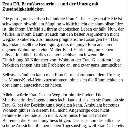
Frau Eff, Berufsbetreuerin… und der Umzug mit
Zuständigkeitslücken
Die geistig und seelisch behinderte Frau G. hat es geschafft: Sie ist
schwanger, obwohl ein Säugling wirklich nicht die sinnvollste Idee
ist, die ihrem Umfeld zu ihrem chaotischen Leben einfällt. Nun, der
Murkel in ihrem Baum ist auch mit den besten Argumenten nicht
wegzudiskutieren, also müssen pragmatische Lösungen her. Das
Jugendamt stellt die Bedingung, dass die junge Frau aus ihrer
eigenen Wohnung in eine Mutter-Kind-Einrichtung umziehen
müsse. Inhaltlich ist dies nachvollziehbar, auch wenn die
Einrichtung 80 Kilometer vom Wohnort der Frau G. entfernt liegt.
Praktisch fangen hier die Probleme an, und zwar ganz unmittelbar.
Selbstverständlich kann man Frau G. nicht zumuten, dem Umzug
ins Mutter-Kind-Heim zuzustimmen, ohne sich die Räumlichkeiten
dort einmal angeschaut zu haben.
Alleine würde Frau G. den Weg dorthin nie finden. Die
Mitarbeiterin des Jugendamtes lacht laut auf, als ich sie frage, ob sie
Frau G. bei der Besichtigung begleiten kann. Ambulant betreutes
Wohnen gibt es in diesem Fall nicht. Angehörige oder nicht-
behinderte Freunde auch nicht. Also muss Frau Eff mit der
Betreuten die Einrichtung besichtigen. Das ist schon deshalb eine
schöne Aussicht auf einen netten Tagesausflug, weil Frau G. bereits