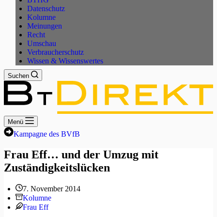
Datenschutz
Kolumne
Meinungen
Recht
Umschau
Verbraucherschutz
Wissen & Wissenswertes
Suchen
Menü
Kampagne des BVfB
Frau Eff… und der Umzug mit
Zuständigkeitslücken
7. November 2014
Kolumne
Frau Eff