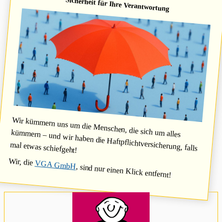
Sicherheit für Ihre Verantwortung
Wir kümmern uns um die Menschen, die sich um alles
kümmern – und wir haben die Haftpflichtversicherung, falls
mal etwas schiefgeht!
Wir, die
VGA GmbH
, sind nur einen Klick entfernt!