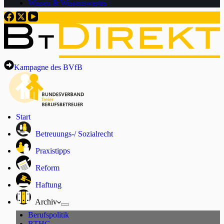
Wissen & Wissenswertes
Kampagne des BVfB
Start
Betreuungs-/ Sozialrecht
Praxistipps
Reform
Haftung
Archiv
Berufspolitik
BTHG