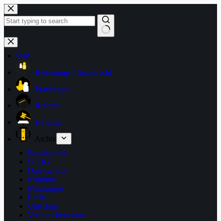
Zum
Inhalt
springen
Keine
Ergebnisse
Start
Betreuungs-/ Sozialrecht
Praxistipps
Reform
Haftung
Archiv
Berufspolitik
BTHG
Datenschutz
Kolumne
Meinungen
Recht
Umschau
Verbraucherschutz