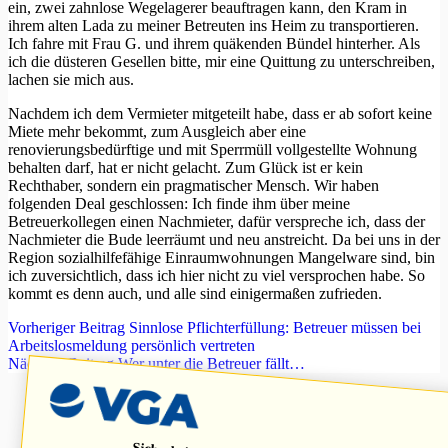
ein, zwei zahnlose Wegelagerer beauftragen kann, den Kram in
ihrem alten Lada zu meiner Betreuten ins Heim zu transportieren.
Ich fahre mit Frau G. und ihrem quäkenden Bündel hinterher. Als
ich die düsteren Gesellen bitte, mir eine Quittung zu unterschreiben,
lachen sie mich aus.
Nachdem ich dem Vermieter mitgeteilt habe, dass er ab sofort keine
Miete mehr bekommt, zum Ausgleich aber eine
renovierungsbedürftige und mit Sperrmüll vollgestellte Wohnung
behalten darf, hat er nicht gelacht. Zum Glück ist er kein
Rechthaber, sondern ein pragmatischer Mensch. Wir haben
folgenden Deal geschlossen: Ich finde ihm über meine
Betreuerkollegen einen Nachmieter, dafür verspreche ich, dass der
Nachmieter die Bude leerräumt und neu anstreicht. Da bei uns in der
Region sozialhilfefähige Einraumwohnungen Mangelware sind, bin
ich zuversichtlich, dass ich hier nicht zu viel versprochen habe. So
kommt es denn auch, und alle sind einigermaßen zufrieden.
Vorheriger
Beitrag
Sinnlose Pflichterfüllung: Betreuer müssen bei
Arbeitslosmeldung persönlich vertreten
Nächster
Beitrag
Wer unter die Betreuer fällt…