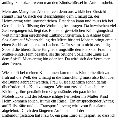
anfängt zu kotzen, wenn man den Zündschlüssel im Auto umdreht.
Mehr aus Mangel an Alternativen denn aus wirklicher Einsicht
stimmt Frau G. nach der Besichtigung dem Umzug zu, der
Heimvertrag wird unterschrieben. Erst dann kann und muss ich bei
Gericht die Auflösung der Wohnung beantragen. Da inzwischen viel
Zeit vergangen ist, liegt das Ende der gesetzlichen Kündigungsfrist
weit hinter dem errechneten Entbindungstermin. Ein Antrag beim
Sozialamt auf Weiterzahlung der Miete für drei Monate bringt erneut
einen Sachbearbeiter zum Lachen. Dafür sei man nicht zuständig.
Sobald die überörtliche Eingliederungshilfe den Platz der Frau im
Mutter-Kind-Heim bezahle, sei die örtliche Sozialhilfe „raus aus
dem Spiel“, Mietvertrag hin oder her. Da wird sich der Vermieter
aber freuen.
Wie so oft bei meinen Klientinnen kommt das Kind erheblich zu
früh auf die Welt, der Umzug in die Einrichtung muss also flott über
die Bühne gebracht werden. Frau G. ist eigentlich schon damit
überfordert, das Kind zu tragen. Wie nun zusätzlich auch ihre
Kleidung, ihre persönlichen Gegenstände, ein paar kleine
Möbelstücke und der lebenswichtige Fernseher ins Mutter-Kind-
Heim kommen sollen, ist mir ein Rätsel. Ein entsprechender Antrag
auf Hilfskräfte und ein Transportfahrzeug wird vom Sozialamt
abgelehnt. Durch den längeren Aufenthalt auf der
Entbindungsstation hat Frau G. ein paar Euro eingespart, so dass ich