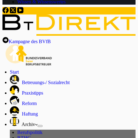
Wissen & Wissenswertes
Kampagne des BVfB
Start
Betreuungs-/ Sozialrecht
Praxistipps
Reform
Haftung
Archiv
Berufspolitik
BTHG