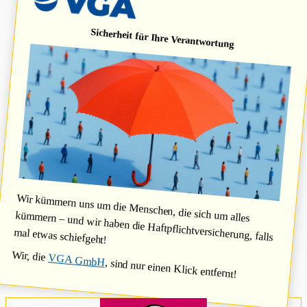
Sicherheit für Ihre Verantwortung
Wir kümmern uns um die Menschen, die sich um alles
kümmern – und wir haben die Haftpflichtversicherung, falls
mal etwas schiefgeht!
Wir, die
VGA GmbH
, sind nur einen Klick entfernt!