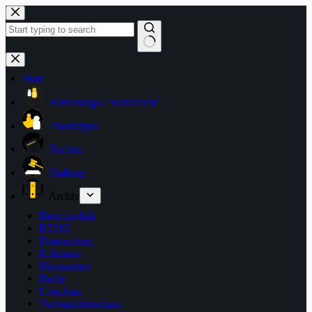
Zum
Inhalt
springen
Keine
Ergebnisse
Start
Betreuungs-/ Sozialrecht
Praxistipps
Reform
Haftung
Archiv
Berufspolitik
BTHG
Datenschutz
Kolumne
Meinungen
Recht
Umschau
Verbraucherschutz