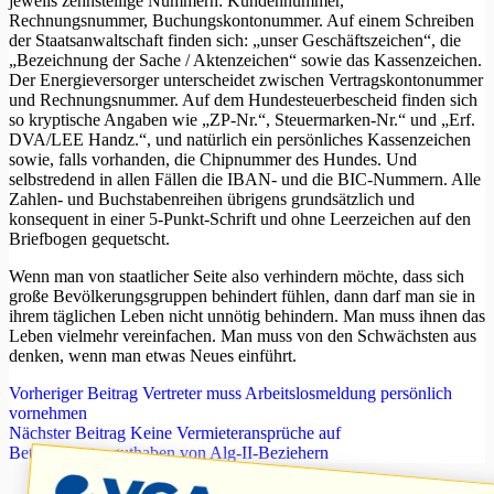
jeweils zehnstellige Nummern: Kundennummer,
Rechnungsnummer, Buchungskontonummer. Auf einem Schreiben
der Staatsanwaltschaft finden sich: „unser Geschäftszeichen“, die
„Bezeichnung der Sache / Aktenzeichen“ sowie das Kassenzeichen.
Der Energieversorger unterscheidet zwischen Vertragskontonummer
und Rechnungsnummer. Auf dem Hundesteuerbescheid finden sich
so kryptische Angaben wie „ZP-Nr.“, Steuermarken-Nr.“ und „Erf.
DVA/LEE Handz.“, und natürlich ein persönliches Kassenzeichen
sowie, falls vorhanden, die Chipnummer des Hundes. Und
selbstredend in allen Fällen die IBAN- und die BIC-Nummern. Alle
Zahlen- und Buchstabenreihen übrigens grundsätzlich und
konsequent in einer 5-Punkt-Schrift und ohne Leerzeichen auf den
Briefbogen gequetscht.
Wenn man von staatlicher Seite also verhindern möchte, dass sich
große Bevölkerungsgruppen behindert fühlen, dann darf man sie in
ihrem täglichen Leben nicht unnötig behindern. Man muss ihnen das
Leben vielmehr vereinfachen. Man muss von den Schwächsten aus
denken, wenn man etwas Neues einführt.
Vorheriger
Beitrag
Vertreter muss Arbeitslosmeldung persönlich
vornehmen
Nächster
Beitrag
Keine Vermieteransprüche auf
Betriebskostenguthaben von Alg-II-Beziehern