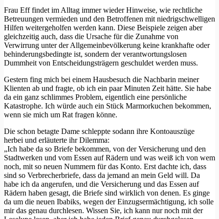
Frau Eff findet im Alltag immer wieder Hinweise, wie rechtliche
Betreuungen vermieden und den Betroffenen mit niedrigschwelligen
Hilfen weitergeholfen werden kann. Diese Beispiele zeigen aber
gleichzeitig auch, dass die Ursache für die Zunahme von
Verwirrung unter der Allgemeinbevölkerung keine krankhafte oder
behinderungsbedingte ist, sondern der verantwortungslosen
Dummheit von Entscheidungsträgern geschuldet werden muss.
Gestern fing mich bei einem Hausbesuch die Nachbarin meiner
Klienten ab und fragte, ob ich ein paar Minuten Zeit hätte. Sie habe
da ein ganz schlimmes Problem, eigentlich eine persönliche
Katastrophe. Ich würde auch ein Stück Marmorkuchen bekommen,
wenn sie mich um Rat fragen könne.
Die schon betagte Dame schleppte sodann ihre Kontoauszüge
herbei und erläuterte ihr Dilemma:
„Ich habe da so Briefe bekommen, von der Versicherung und den
Stadtwerken und vom Essen auf Rädern und was weiß ich von wem
noch, mit so neuen Nummern für das Konto. Erst dachte ich, dass
sind so Verbrecherbriefe, dass da jemand an mein Geld will. Da
habe ich da angerufen, und die Versicherung und das Essen auf
Rädern haben gesagt, die Briefe sind wirklich von denen. Es ginge
da um die neuen Ibabiks, wegen der Einzugsermächtigung, ich solle
mir das genau durchlesen. Wissen Sie, ich kann nur noch mit der