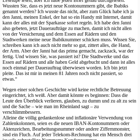
Leselupe lesen, aber ich habe jeden Brief genau durchgelesen.
Wussten Sie, dass es jetzt neue Kontonummern gibt, die Ibabiks
genannt werden? Ich wusste das nicht, aber zum Glück habe ich ja
den Janni, meinen Enkel, der hat so ein Handy mit Internet, damit
kann der alles mit der Sparkasse sofort regeln. Ich habe den Janni
also gebeten, jetzt Daueraufträge zu machen, damit ich nicht allen
von der Versicherung und dem Essen auf Rädern und den
Stadtwerken meine neue Ibabiknummer schicken muss. Wissen Sie,
schreiben kann ich auch nicht mehr so gut, zittert alles, die Hand,
der Arm. Aber der Janni hat das prima gemacht, zackzack, war der
fertig. Und wissen Sie, was passiert ist? Die Stadtwerke und das
Essen auf Rädern und alle haben Geld abgebucht und dann ist alles
noch einmal per Dauerauftrag überwiesen worden. Ich bin jetzt
pleite. Das ist mir in meinen 81 Jahren noch nicht passiert, so
etwas.“
Wegen einer solchen Geschichte wird keine rechtliche Betreuung
eingerichtet, ich weiß. Aber damit könnte es beginnen: Dass die
Leute den Überblick verlieren, glauben, zu dumm und zu alt zu sein
und die Sache – wie man im Rheinland sagt – zu
verschlimmbessern.
Alleine die völlig gedankenlose und inflationäre Verwendung von
Zahlenkolonnen, seien es die neuen IBAN-Kontonummern oder
Aktenzeichen, Bearbeitungsnummer oder andere Ziffernmonster,
sind ein Fluch. Auf jeder Telekom-Rechnung hat ein Mensch drei