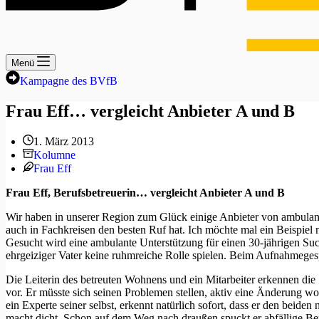
Menü
Kampagne des BVfB
Frau Eff… vergleicht Anbieter A und B
1. März 2013
Kolumne
Frau Eff
Frau Eff, Berufsbetreuerin… vergleicht Anbieter A und B
Wir haben in unserer Region zum Glück einige Anbieter von ambulant 
auch in Fachkreisen den besten Ruf hat. Ich möchte mal ein Beispiel 
Gesucht wird eine ambulante Unterstützung für einen 30-jährigen Such
ehrgeiziger Vater keine ruhmreiche Rolle spielen. Beim Aufnahmeges
Die Leiterin des betreuten Wohnens und ein Mitarbeiter erkennen di
vor. Er müsste sich seinen Problemen stellen, aktiv eine Änderung wo
ein Experte seiner selbst, erkennt natürlich sofort, dass er den beide
macht dicht. Schon auf dem Weg nach draußen spuckt er abfällige Bem