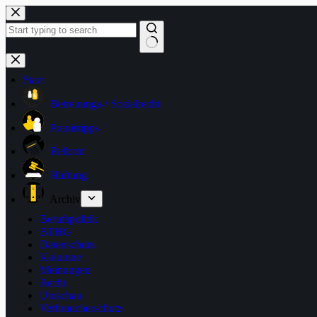
Zum
Inhalt
springen
Keine
Ergebnisse
Start
Betreuungs-/ Sozialrecht
Praxistipps
Reform
Haftung
Archiv
Berufspolitik
BTHG
Datenschutz
Kolumne
Meinungen
Recht
Umschau
Verbraucherschutz