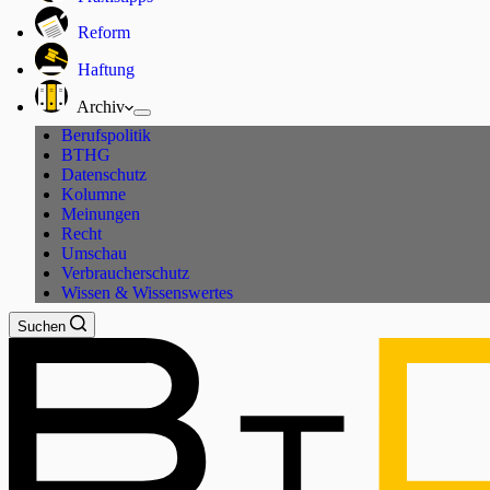
Reform
Haftung
Archiv
Berufspolitik
BTHG
Datenschutz
Kolumne
Meinungen
Recht
Umschau
Verbraucherschutz
Wissen & Wissenswertes
Suchen