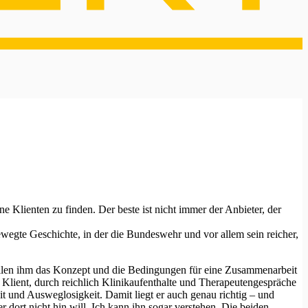
Klienten zu finden. Der beste ist nicht immer der Anbieter, der
ewegte Geschichte, in der die Bundeswehr und vor allem sein reicher,
tellen ihm das Konzept und die Bedingungen für eine Zusammenarbeit
 Klient, durch reichlich Klinikaufenthalte und Therapeutengespräche
eit und Ausweglosigkeit. Damit liegt er auch genau richtig – und
dort nicht hin will. Ich kann ihn sogar verstehen. Die beiden