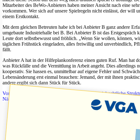
Mitarbeiter des BeWo-Anbieters haben meiner Ansicht nach eine sehr
vorkommen. Wer sich auf unsere Spielregeln nicht einlässt, der will 
einem Erstkontakt.
Mit dem gleichen Betreuten habe ich bei Anbieter B ganz andere Er
umgebaute Industriehalle bei B. Bei Anbieter B ist das Erstgespräch
Leute dort selbstbewusst und fröhlich. „Wenn Sie wollen, können, w
täglichen Frühstück eingeladen, alles freiwillig und unverbindlich, P
fällt.
Anbieter A hat in der Hilfeplankonferenz einen guten Ruf. Man hat d
was Rückfälle und die Vermittlung in Arbeit angeht. Dies allerdings 
kooperativ. Sie hassen es, unmittelbar auf eigene Fehler und Schwä
Lebensänderung erst einmal brauchen: Jemand, der mit ihnen praktis
andere ergibt sich dann Stück für Stück.
Vorheriger
Beitrag
Wie wahrscheinlich ist eine sozialrechtliche Stru
Nächster
Beitrag
4. Betreuungsrechtsänderungsgesetz: vielleicht doc