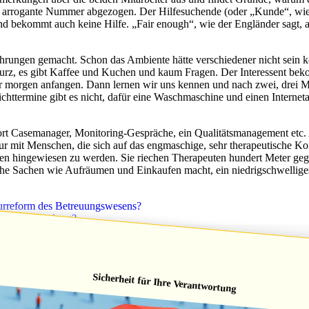
 arrogante Nummer abgezogen. Der Hilfesuchende (oder „Kunde“, wie ma
und bekommt auch keine Hilfe. „Fair enough“, wie der Engländer sagt, a
fahrungen gemacht. Schon das Ambiente hätte verschiedener nicht sei
 kurz, es gibt Kaffee und Kuchen und kaum Fragen. Der Interessent bek
ir morgen anfangen. Dann lernen wir uns kennen und nach zwei, drei M
flichttermine gibt es nicht, dafür eine Waschmaschine und einen Interne
ort Casemanager, Monitoring-Gespräche, ein Qualitätsmanagement etc. An
nur mit Menschen, die sich auf das engmaschige, sehr therapeutische Kon
chen hingewiesen zu werden. Sie riechen Therapeuten hundert Meter ge
che Sachen wie Aufräumen und Einkaufen macht, ein niedrigschwelliges 
kturreform des Betreuungswesens?
h Verabschiedung?
Sicherheit für Ihre Verantwortung