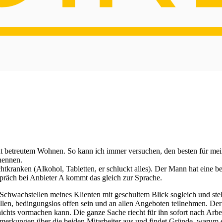
betreutem Wohnen. So kann ich immer versuchen, den besten für meine 
nennen.
tkranken (Alkohol, Tabletten, er schluckt alles). Der Mann hat eine b
präch bei Anbieter A kommt das gleich zur Sprache.
e Schwachstellen meines Klienten mit geschultem Blick sogleich und s
llen, bedingungslos offen sein und an allen Angeboten teilnehmen. Der
n nichts vormachen kann. Die ganze Sache riecht für ihn sofort nach Arb
erkungen über die beiden Mitarbeiter aus und findet Gründe, warum er 