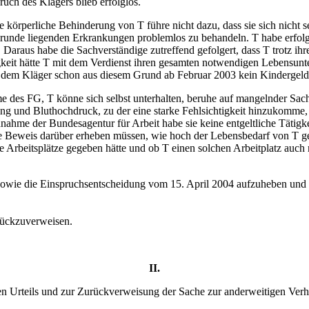
ch des Klägers blieb erfolglos.
 körperliche Behinderung von T führe nicht dazu, dass sie sich nicht 
grunde liegenden Erkrankungen problemlos zu behandeln. T habe erfolg
 Daraus habe die Sachverständige zutreffend gefolgert, dass T trotz ih
keit hätte T mit dem Verdienst ihren gesamten notwendigen Lebensunte
ss dem Kläger schon aus diesem Grund ab Februar 2003 kein Kindergeld
hme des FG, T könne sich selbst unterhalten, beruhe auf mangelnder S
ung und Bluthochdruck, zu der eine starke Fehlsichtigkeit hinzukomme
ahme der Bundesagentur für Arbeit habe sie keine entgeltliche Tätigke
te Beweis darüber erheben müssen, wie hoch der Lebensbedarf von T ge
e Arbeitsplätze gegeben hätte und ob T einen solchen Arbeitplatz auch
wie die Einspruchsentscheidung vom 15. April 2004 aufzuheben und di
rückzuverweisen.
II.
nen Urteils und zur Zurückverweisung der Sache zur anderweitigen Ver