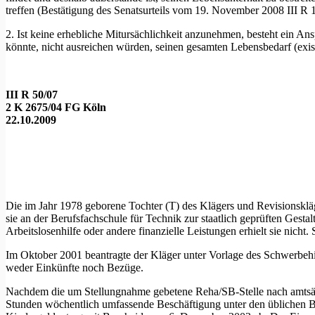
treffen (Bestätigung des Senatsurteils vom 19. November 2008 III
2. Ist keine erhebliche Mitursächlichkeit anzunehmen, besteht ein An
könnte, nicht ausreichen würden, seinen gesamten Lebensbedarf (exi
III R 50/07
2 K 2675/04 FG Köln
22.10.2009
Die im Jahr 1978 geborene Tochter (T) des Klägers und Revisionskl
sie an der Berufsfachschule für Technik zur staatlich geprüften Gesta
Arbeitslosenhilfe oder andere finanzielle Leistungen erhielt sie nicht. 
Im Oktober 2001 beantragte der Kläger unter Vorlage des Schwerbehi
weder Einkünfte noch Bezüge.
Nachdem die um Stellungnahme gebetene Reha/SB-Stelle nach amtsärzt
Stunden wöchentlich umfassende Beschäftigung unter den üblichen B