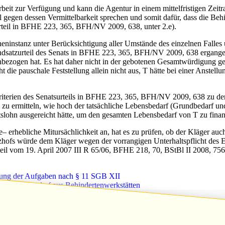
Arbeit zur Verfügung und kann die Agentur in einem mittelfristigen Zei
gel gegen dessen Vermittelbarkeit sprechen und somit dafür, dass die B
urteil in BFHE 223, 365, BFH/NV 2009, 638, unter 2.e).
cheninstanz unter Berücksichtigung aller Umstände des einzelnen Falle
ndsatzurteil des Senats in BFHE 223, 365, BFH/NV 2009, 638 ergangen 
bezogen hat. Es hat daher nicht in der gebotenen Gesamtwürdigung ge
t die pauschale Feststellung allein nicht aus, T hätte bei einer Anstel
iterien des Senatsurteils in BFHE 223, 365, BFH/NV 2009, 638 zu dem
es zu ermitteln, wie hoch der tatsächliche Lebensbedarf (Grundbedarf 
tslohn ausgereicht hätte, um den gesamten Lebensbedarf von T zu finan
erhebliche Mitursächlichkeit an, hat es zu prüfen, ob der Kläger au
zhofs würde dem Kläger wegen der vorrangigen Unterhaltspflicht des E
rteil vom 19. April 2007 III R 65/06, BFHE 218, 70, BStBl II 2008, 756,
mung der Aufgaben nach § 11 SGB XII
tützungsbedarf aus Behindertenwerkstätten