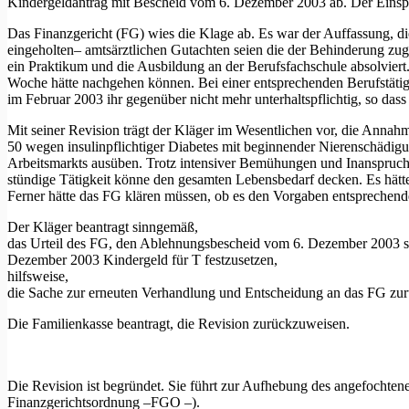
Kindergeldantrag mit Bescheid vom 6. Dezember 2003 ab. Der Einspru
Das Finanzgericht (FG) wies die Klage ab. Es war der Auffassung, die
eingeholten– amtsärztlichen Gutachten seien die der Behinderung zu
ein Praktikum und die Ausbildung an der Berufsfachschule absolviert.
Woche hätte nachgehen können. Bei einer entsprechenden Berufstätig
im Februar 2003 ihr gegenüber nicht mehr unterhaltspflichtig, so da
Mit seiner Revision trägt der Kläger im Wesentlichen vor, die Anna
50 wegen insulinpflichtiger Diabetes mit beginnender Nierenschädig
Arbeitsmarkts ausüben. Trotz intensiver Bemühungen und Inanspruchn
stündige Tätigkeit könne den gesamten Lebensbedarf decken. Es hät
Ferner hätte das FG klären müssen, ob es den Vorgaben entsprechend
Der Kläger beantragt sinngemäß,
das Urteil des FG, den Ablehnungsbescheid vom 6. Dezember 2003 so
Dezember 2003 Kindergeld für T festzusetzen,
hilfsweise,
die Sache zur erneuten Verhandlung und Entscheidung an das FG zu
Die Familienkasse beantragt, die Revision zurückzuweisen.
Die Revision ist begründet. Sie führt zur Aufhebung des angefochte
Finanzgerichtsordnung –FGO –).