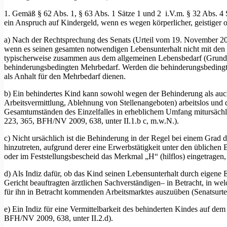
1. Gemäß § 62 Abs. 1, § 63 Abs. 1 Sätze 1 und 2 i.V.m. § 32 Abs. 4 S
ein Anspruch auf Kindergeld, wenn es wegen körperlicher, geistiger od
a) Nach der Rechtsprechung des Senats (Urteil vom 19. November 2008
wenn es seinen gesamten notwendigen Lebensunterhalt nicht mit den ih
typischerweise zusammen aus dem allgemeinen Lebensbedarf (Grundbed
behinderungsbedingten Mehrbedarf. Werden die behinderungsbedingt
als Anhalt für den Mehrbedarf dienen.
b) Ein behindertes Kind kann sowohl wegen der Behinderung als auc
Arbeitsvermittlung, Ablehnung von Stellenangeboten) arbeitslos und 
Gesamtumständen des Einzelfalles in erheblichem Umfang mitursächlic
223, 365, BFH/NV 2009, 638, unter II.1.b c, m.w.N.).
c) Nicht ursächlich ist die Behinderung in der Regel bei einem Gra
hinzutreten, aufgrund derer eine Erwerbstätigkeit unter den übliche
oder im Feststellungsbescheid das Merkmal „H“ (hilflos) eingetrage
d) Als Indiz dafür, ob das Kind seinen Lebensunterhalt durch eigene 
Gericht beauftragten ärztlichen Sachverständigen– in Betracht, in 
für ihn in Betracht kommenden Arbeitsmarktes auszuüben (Senatsurt
e) Ein Indiz für eine Vermittelbarkeit des behinderten Kindes auf de
BFH/NV 2009, 638, unter II.2.d).