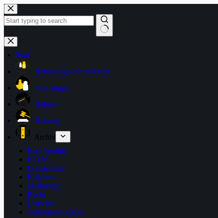
Zum
Inhalt
springen
Keine
Ergebnisse
Start
Betreuungs-/ Sozialrecht
Praxistipps
Reform
Haftung
Archiv
Berufspolitik
BTHG
Datenschutz
Kolumne
Meinungen
Recht
Umschau
Verbraucherschutz