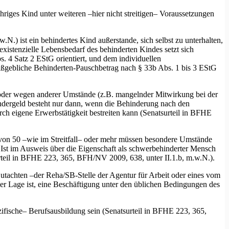
hriges Kind unter weiteren –hier nicht streitigen– Voraussetzungen
) ist ein behindertes Kind außerstande, sich selbst zu unterhalten,
xistenzielle Lebensbedarf des behinderten Kindes setzt sich
 4 Satz 2 EStG orientiert, und dem individuellen
gebliche Behinderten-Pauschbetrag nach § 33b Abs. 1 bis 3 EStG
 oder wegen anderer Umstände (z.B. mangelnder Mitwirkung bei der
Kindergeld besteht nur dann, wenn die Behinderung nach den
ch eigene Erwerbstätigkeit bestreiten kann (Senatsurteil in BFHE
 von 50 –wie im Streitfall– oder mehr müssen besondere Umstände
. Ist im Ausweis über die Eigenschaft als schwerbehinderter Mensch
rteil in BFHE 223, 365, BFH/NV 2009, 638, unter II.1.b, m.w.N.).
Gutachten –der Reha/SB-Stelle der Agentur für Arbeit oder eines vom
er Lage ist, eine Beschäftigung unter den üblichen Bedingungen des
zifische– Berufsausbildung sein (Senatsurteil in BFHE 223, 365,