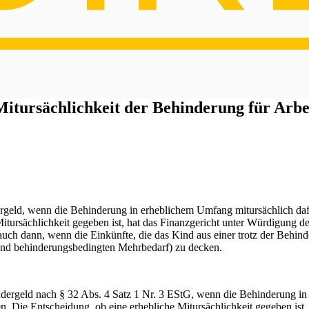
itursächlichkeit der Behinderung für Arbei
rgeld, wenn die Behinderung in erheblichem Umfang mitursächlich dafür 
itursächlichkeit gegeben ist, hat das Finanzgericht unter Würdigung der
uch dann, wenn die Einkünfte, die das Kind aus einer trotz der Behind
und behinderungsbedingten Mehrbedarf) zu decken.
indergeld nach § 32 Abs. 4 Satz 1 Nr. 3 EStG, wenn die Behinderung in 
iten. Die Entscheidung, ob eine erhebliche Mitursächlichkeit gegeben i