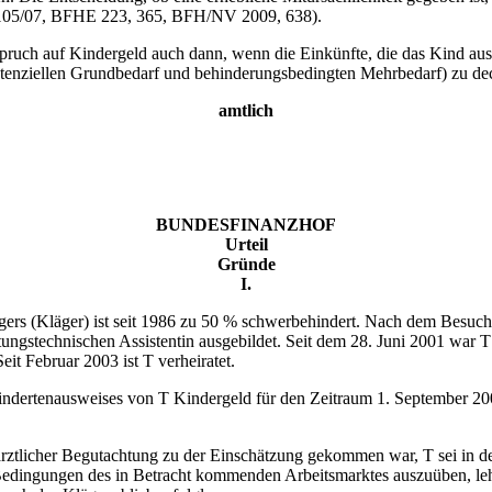
 R 105/07, BFHE 223, 365, BFH/NV 2009, 638).
spruch auf Kindergeld auch dann, wenn die Einkünfte, die das Kind aus
stenziellen Grundbedarf und behinderungsbedingten Mehrbedarf) zu de
amtlich
BUNDESFINANZHOF
Urteil
Gründe
I.
ägers (Kläger) ist seit 1986 zu 50 % schwerbehindert. Nach dem Besu
ltungstechnischen Assistentin ausgebildet. Seit dem 28. Juni 2001 war T 
Seit Februar 2003 ist T verheiratet.
ndertenausweises von T Kindergeld für den Zeitraum 1. September 2001
licher Begutachtung zu der Einschätzung gekommen war, T sei in der 
edingungen des in Betracht kommenden Arbeitsmarktes auszuüben, lehn