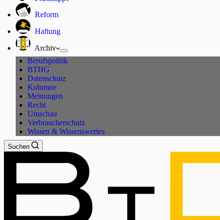
Reform
Haftung
Archiv
Berufspolitik
BTHG
Datenschutz
Kolumne
Meinungen
Recht
Umschau
Verbraucherschutz
Wissen & Wissenswertes
Suchen