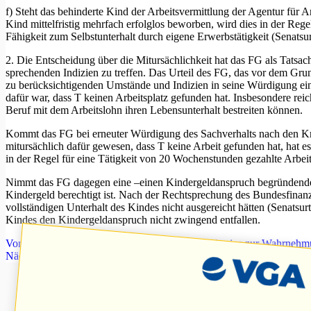
f) Steht das behinderte Kind der Arbeitsvermittlung der Agentur für 
Kind mittelfristig mehrfach erfolglos beworben, wird dies in der Re
Fähigkeit zum Selbstunterhalt durch eigene Erwerbstätigkeit (Senats
2. Die Entscheidung über die Mitursächlichkeit hat das FG als Tatsa
sprechenden Indizien zu treffen. Das Urteil des FG, das vor dem Gru
zu berücksichtigenden Umstände und Indizien in seine Würdigung ein
dafür war, dass T keinen Arbeitsplatz gefunden hat. Insbesondere reich
Beruf mit dem Arbeitslohn ihren Lebensunterhalt bestreiten können.
Kommt das FG bei erneuter Würdigung des Sachverhalts nach den Kr
mitursächlich dafür gewesen, dass T keine Arbeit gefunden hat, hat 
in der Regel für eine Tätigkeit von 20 Wochenstunden gezahlte Arbei
Nimmt das FG dagegen eine –einen Kindergeldanspruch begründende– 
Kindergeld berechtigt ist. Nach der Rechtsprechung des Bundesfinan
vollständigen Unterhalt des Kindes nicht ausgereicht hätten (Senatsu
Kindes den Kindergeldanspruch nicht zwingend entfallen.
Vorheriger
Beitrag
Arbeitshilfe des Deutschen Vereins zur Wahrneh
Nächster
Beitrag
Keine Verdrängung von Menschen mit hohem Unters