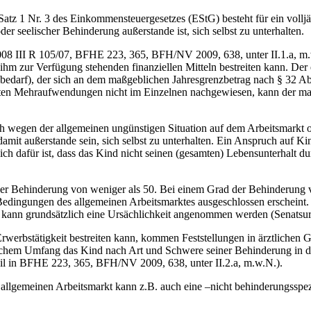
atz 1 Nr. 3 des Einkommensteuergesetzes (EStG) besteht für ein volljä
er seelischer Behinderung außerstande ist, sich selbst zu unterhalten.
 III R 105/07, BFHE 223, 365, BFH/NV 2009, 638, unter II.1.a, m.w.N.
m zur Verfügung stehenden finanziellen Mitteln bestreiten kann. Der e
arf), der sich an dem maßgeblichen Jahresgrenzbetrag nach § 32 Abs.
en Mehraufwendungen nicht im Einzelnen nachgewiesen, kann der maß
h wegen der allgemeinen ungünstigen Situation auf dem Arbeitsmarkt
damit außerstande sein, sich selbst zu unterhalten. Ein Anspruch auf 
h dafür ist, dass das Kind nicht seinen (gesamten) Lebensunterhalt dur
d der Behinderung von weniger als 50. Bei einem Grad der Behinderung
n Bedingungen des allgemeinen Arbeitsmarktes ausgeschlossen erscheint
n, kann grundsätzlich eine Ursächlichkeit angenommen werden (Senatsu
Erwerbstätigkeit bestreiten kann, kommen Feststellungen in ärztlichen 
welchem Umfang das Kind nach Art und Schwere seiner Behinderung in d
eil in BFHE 223, 365, BFH/NV 2009, 638, unter II.2.a, m.w.N.).
m allgemeinen Arbeitsmarkt kann z.B. auch eine –nicht behinderungsspe