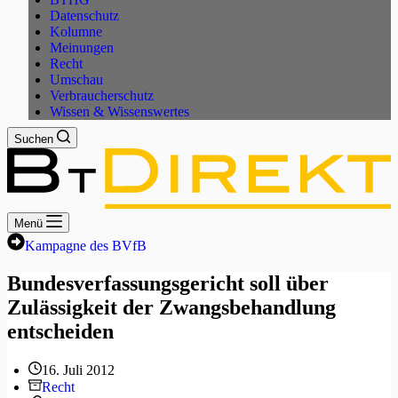
Datenschutz
Kolumne
Meinungen
Recht
Umschau
Verbraucherschutz
Wissen & Wissenswertes
Suchen
Menü
Kampagne des BVfB
Bundesverfassungsgericht soll über
Zulässigkeit der Zwangsbehandlung
entscheiden
16. Juli 2012
Recht