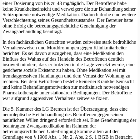
einer Dosierung von bis zu 48 mg/täglich. Der Betroffene habe
keine Krankheitseinsicht und verweigere die zur Behandlung seiner
Schizophrenie notwendige Medikation. Dadurch drohe eine weitere
Verschlechterung seines Gesundheitszustandes. Der Betreuer hatte
ohne Erfolg die betreuungsgerichtliche Genehmigung der
Zwangsbehandlung beantragt.
In den fachärztlichen Gutachten wurden zeitweise stark bedrohliche
Verhaltensweisen und Morddrohungen gegen Klinikmitarbeiter
berichtet. Es sei davon auszugehen, dass eine Medikation den
Einfluss des Wahns auf das Handeln des Betroffenen deutlich
insoweit mindere, dass er trotzdem in die Lage versetzt werde, eine
gesicherte soziale Existenz zu haben. Ohne Medikation sei mit
fremdaggressiven Handlungen und dem Verlust der Wohnung zu
rechnen. Bei dem Betroffenen bestehe keinerlei Krankheitseinsicht
und keine Behandlungsmotivation zur medizinisch notwendigen
Pharmakotherapie unter stationären Bedingungen. Der Betroffene
war aufgrund aggressiven Verhaltens zeitweise fixiert.
Die 5. Kammer des LG Bremen ist der Überzeugung, dass eine
neuroleptische Heilbehandlung des Betroffenen gegen seinen
natürlichen Willen dringend erforderlich sei. Eine Genehmigung der
beantragten Zwangsmedikation im Rahmen der
betreuungsrechtlichen Unterbringung komme allein auf der
Grundlage von § 1906 Abs. 1 Nr. 2, Abs. 2 S. 1 BGB in Betracht,