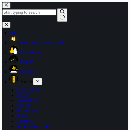
Zum
Inhalt
springen
Keine
Ergebnisse
Start
Betreuungs-/ Sozialrecht
Praxistipps
Reform
Haftung
Archiv
Berufspolitik
BTHG
Datenschutz
Kolumne
Meinungen
Recht
Umschau
Verbraucherschutz