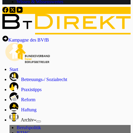
Wissen & Wissenswertes
Kampagne des BVfB
Start
Betreuungs-/ Sozialrecht
Praxistipps
Reform
Haftung
Archiv
Berufspolitik
BTHG