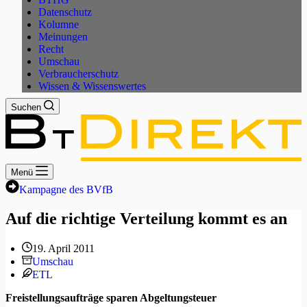
Datenschutz
Kolumne
Meinungen
Recht
Umschau
Verbraucherschutz
Wissen & Wissenswertes
Suchen
Menü
Kampagne des BVfB
Auf die richtige Verteilung kommt es an
19. April 2011
Umschau
ETL
Freistellungsaufträge sparen Abgeltungsteuer