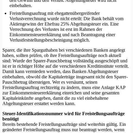
den Gewinn und den Verlust. Abgeltungsteuer wird nicht
einbehalten.
Freistellungsauftrag mit ehegattenübergreifender
Verlustverrechnung wurde nicht erteilt: Die Bank behält vom
Aktiengewinn der Ehefrau 25% Abgeltungsteuer ein. Eine
Verrechnung des Verlustes ist erst im Rahmen der
Einkommensteuererklärung und nach Beantragung einer
Verlustfeststellungsbescheinigung möglich.
Sparer, die ihre Sparguthaben bei verschiedenen Banken angelegt
haben, sollten prüfen, ob ihre Freistellungsaufträge noch aktuell
sind: Wurde der Sparer-Pauschbetrag vollständig ausgeschöpft und
ist er in richtiger Höhe auf die verschiedenen Kreditinstitute verteilt.
Damit kann vermieden werden, dass Banken Abgeltungsteuer
einbehalten, obwohl die Kapitalerträge insgesamt nicht den Sparer-
Pauschbetrag übersteigen. Wer es versäumt, seinen
Freistellungsauftrag rechtzeitig zu ändern, muss eine Anlage KAP
zur Einkommensteuererklärung einreichen und seine gesamten
Kapitaleinkünfte angeben, damit die zu viel einbehaltene
Abgeltungsteuer erstattet werden kann.
Steuer-Identifikationsnummer wird für Freistellungsaufträge
benötigt
Bereits bestehende Freistellungsaufträge sind weiterhin gültig. Ein
geänderter Freistellungsauftrag muss nur beantragt werden, wenn