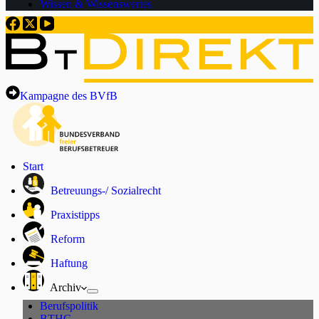
Wissen & Wissenswertes
Kampagne des BVfB
Start
Betreuungs-/ Sozialrecht
Praxistipps
Reform
Haftung
Archiv
Berufspolitik
BTHG