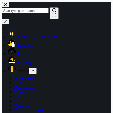
Zum
Inhalt
springen
Keine
Ergebnisse
Start
Betreuungs-/ Sozialrecht
Praxistipps
Reform
Haftung
Archiv
Berufspolitik
BTHG
Datenschutz
Kolumne
Meinungen
Recht
Umschau
Verbraucherschutz