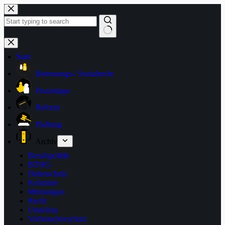
Zum
Inhalt
springen
Keine
Ergebnisse
Start
Betreuungs-/ Sozialrecht
Praxistipps
Reform
Haftung
Archiv
Berufspolitik
BTHG
Datenschutz
Kolumne
Meinungen
Recht
Umschau
Verbraucherschutz