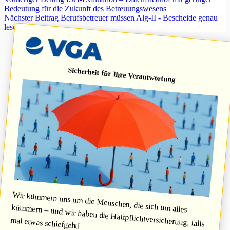
Bedeutung für die Zukunft des Betreuungswesens
Nächster
Beitrag
Berufsbetreuer müssen Alg-II - Bescheide genau
lesen
Sicherheit für Ihre Verantwortung
Wir kümmern uns um die Menschen, die sich um alles
kümmern – und wir haben die Haftpflichtversicherung, falls
mal etwas schiefgeht!