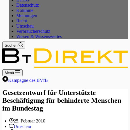
Datenschutz
Kolumne
Meinungen
Recht
Umschau
Verbraucherschutz
Wissen & Wissenswertes
Suchen
Menü
Kampagne des BVfB
Gesetzentwurf für Unterstützte
Beschäftigung für behinderte Menschen
im Bundestag
25. Februar 2010
Umschau