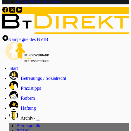
Wissen & Wissenswertes
Kampagne des BVfB
Start
Betreuungs-/ Sozialrecht
Praxistipps
Reform
Haftung
Archiv
Berufspolitik
BTHG