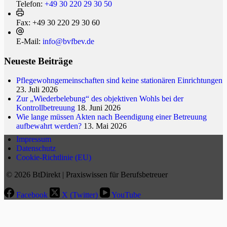
Telefon:
+49 30 220 29 30 50
Fax:
+49 30 220 29 30 60
E-Mail:
info@bvfbev.de
Neueste Beiträge
Pflegewohngemeinschaften sind keine stationären Einrichtungen
23. Juli 2026
Zur „Wiederbelebung“ des objektiven Wohls bei der
Kontrollbetreuung
18. Juni 2026
Wie lange müssen Akten nach Beendigung einer Betreuung
aufbewahrt werden?
13. Mai 2026
Impressum
Datenschutz
Cookie-Richtlinie (EU)
© 2026 BtDirekt | Praxiswissen für Berufsbetreuer
Facebook
X (Twitter)
YouTube