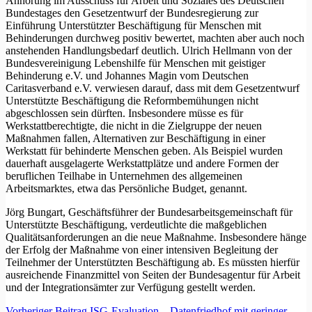
Anhörung im Ausschuss für Arbeit und Soziales des Deutschen
Bundestages den Gesetzentwurf der Bundesregierung zur
Einführung Unterstützter Beschäftigung für Menschen mit
Behinderungen durchweg positiv bewertet, machten aber auch noch
anstehenden Handlungsbedarf deutlich. Ulrich Hellmann von der
Bundesvereinigung Lebenshilfe für Menschen mit geistiger
Behinderung e.V. und Johannes Magin vom Deutschen
Caritasverband e.V. verwiesen darauf, dass mit dem Gesetzentwurf
Unterstützte Beschäftigung die Reformbemühungen nicht
abgeschlossen sein dürften. Insbesondere müsse es für
Werkstattberechtigte, die nicht in die Zielgruppe der neuen
Maßnahmen fallen, Alternativen zur Beschäftigung in einer
Werkstatt für behinderte Menschen geben. Als Beispiel wurden
dauerhaft ausgelagerte Werkstattplätze und andere Formen der
beruflichen Teilhabe in Unternehmen des allgemeinen
Arbeitsmarktes, etwa das Persönliche Budget, genannt.
Jörg Bungart, Geschäftsführer der Bundesarbeitsgemeinschaft für
Unterstützte Beschäftigung, verdeutlichte die maßgeblichen
Qualitätsanforderungen an die neue Maßnahme. Insbesondere hänge
der Erfolg der Maßnahme von einer intensiven Begleitung der
Teilnehmer der Unterstützten Beschäftigung ab. Es müssten hierfür
ausreichende Finanzmittel von Seiten der Bundesagentur für Arbeit
und der Integrationsämter zur Verfügung gestellt werden.
Vorheriger
Beitrag
ISG-Evaluation – Datenfriedhof mit geringer