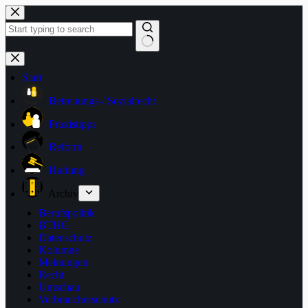
Zum
Inhalt
springen
Keine
Ergebnisse
Start
Betreuungs-/ Sozialrecht
Praxistipps
Reform
Haftung
Archiv
Berufspolitik
BTHG
Datenschutz
Kolumne
Meinungen
Recht
Umschau
Verbraucherschutz