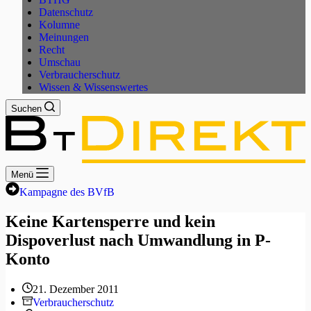
Datenschutz
Kolumne
Meinungen
Recht
Umschau
Verbraucherschutz
Wissen & Wissenswertes
Suchen
Menü
Kampagne des BVfB
Keine Kartensperre und kein
Dispoverlust nach Umwandlung in P-
Konto
21. Dezember 2011
Verbraucherschutz