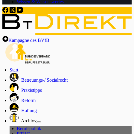
Wissen & Wissenswertes
Kampagne des BVfB
Start
Betreuungs-/ Sozialrecht
Praxistipps
Reform
Haftung
Archiv
Berufspolitik
BTHG