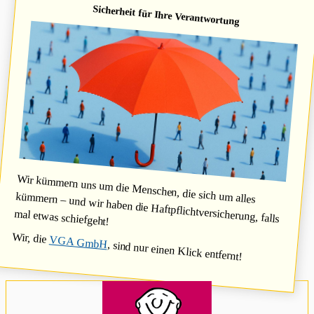
Sicherheit für Ihre Verantwortung
Wir kümmern uns um die Menschen, die sich um alles
kümmern – und wir haben die Haftpflichtversicherung, falls
mal etwas schiefgeht!
Wir, die
VGA GmbH
, sind nur einen Klick entfernt!