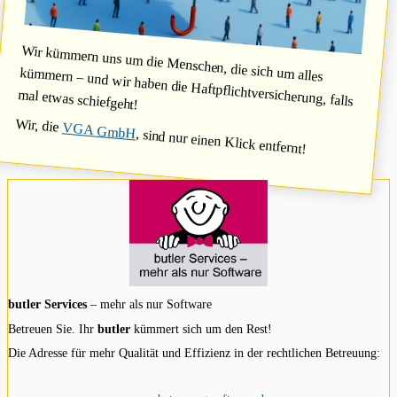
Wir kümmern uns um die Menschen, die sich um alles
kümmern – und wir haben die Haftpflichtversicherung, falls
mal etwas schiefgeht!
Wir, die
VGA GmbH
, sind nur einen Klick entfernt!
butler Services
– mehr als nur Software
Betreuen Sie. Ihr
butler
kümmert sich um den Rest!
Die Adresse für mehr Qualität und Effizienz in der rechtlichen Betreuung: