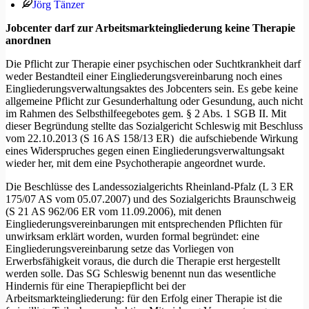
Jörg Tänzer
Jobcenter darf zur Arbeitsmarkteingliederung keine Therapie
anordnen
Die Pflicht zur Therapie einer psychischen oder Suchtkrankheit darf
weder Bestandteil einer Eingliederungsvereinbarung noch eines
Eingliederungsverwaltungsaktes des Jobcenters sein. Es gebe keine
allgemeine Pflicht zur Gesunderhaltung oder Gesundung, auch nicht
im Rahmen des Selbsthilfeegebotes gem. § 2 Abs. 1 SGB II. Mit
dieser Begründung stellte das Sozialgericht Schleswig mit Beschluss
vom 22.10.2013 (S 16 AS 158/13 ER) die aufschiebende Wirkung
eines Widerspruches gegen einen Eingliederungsverwaltungsakt
wieder her, mit dem eine Psychotherapie angeordnet wurde.
Die Beschlüsse des Landessozialgerichts Rheinland-Pfalz (L 3 ER
175/07 AS vom 05.07.2007) und des Sozialgerichts Braunschweig
(S 21 AS 962/06 ER vom 11.09.2006), mit denen
Eingliederungsvereinbarungen mit entsprechenden Pflichten für
unwirksam erklärt worden, wurden formal begründet: eine
Eingliederungsvereinbarung setze das Vorliegen von
Erwerbsfähigkeit voraus, die durch die Therapie erst hergestellt
werden solle. Das SG Schleswig benennt nun das wesentliche
Hindernis für eine Therapiepflicht bei der
Arbeitsmarkteingliederung: für den Erfolg einer Therapie ist die