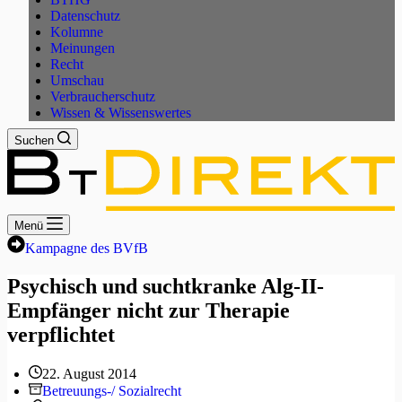
Datenschutz
Kolumne
Meinungen
Recht
Umschau
Verbraucherschutz
Wissen & Wissenswertes
Suchen
Menü
Kampagne des BVfB
Psychisch und suchtkranke Alg-II-
Empfänger nicht zur Therapie
verpflichtet
22. August 2014
Betreuungs-/ Sozialrecht