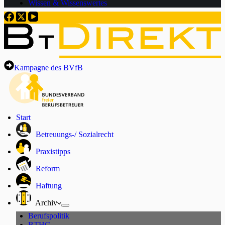
Wissen & Wissenswertes
Kampagne des BVfB
Start
Betreuungs-/ Sozialrecht
Praxistipps
Reform
Haftung
Archiv
Berufspolitik
BTHG