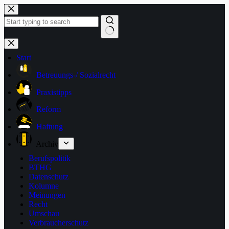
Zum
Inhalt
springen
Keine
Ergebnisse
Start
Betreuungs-/ Sozialrecht
Praxistipps
Reform
Haftung
Archiv
Berufspolitik
BTHG
Datenschutz
Kolumne
Meinungen
Recht
Umschau
Verbraucherschutz