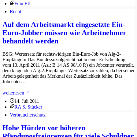
Frau Eff
zwischen
Hängebauchschweinen
Recht
Auf dem Arbeitsmarkt eingesetzte Ein-
Euro-Jobber müssen wie Arbeitnehmer
behandelt werden
BSG: Wertersatz für rechtswidrigen Ein-Euro-Job von Alg-2-
Empfängern Das Bundessozialgericht hat in einer Entscheidung
vom 13. April 2011 (Az.: B 14 AS 98/10 R) ein Jobcenter verurteilt,
dem klagenden Alg-2-Empfänger Wertersatz zu zahlen, da bei seiner
Arbeitsgelegenheit das Merkmal der Zusätzlichkeit fehlte. Das
Jobcenter…
Auf
weiterlesen
dem
14. Juli 2011
Arbeitsmarkt
RA S. Stücker
eingesetzte
Ein-
Verbraucherschutz
Euro-
Jobber
Hohe Hürden vor höheren
müssen
Pfändungsfreigrenzen für viele Schuldner
wie