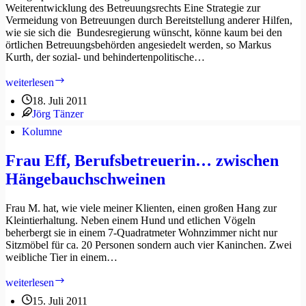
Weiterentwicklung des Betreuungsrechts Eine Strategie zur
Vermeidung von Betreuungen durch Bereitstellung anderer Hilfen,
wie sie sich die Bundesregierung wünscht, könne kaum bei den
örtlichen Betreuungsbehörden angesiedelt werden, so Markus
Kurth, der sozial- und behindertenpolitische…
Markus
weiterlesen
Kurth:
18. Juli 2011
Betreuungsvermeidung
Jörg Tänzer
durch
Kommunen
Kolumne
kaum
erfolgversprechend
Frau Eff, Berufsbetreuerin… zwischen
Hängebauchschweinen
Frau M. hat, wie viele meiner Klienten, einen großen Hang zur
Kleintierhaltung. Neben einem Hund und etlichen Vögeln
beherbergt sie in einem 7-Quadratmeter Wohnzimmer nicht nur
Sitzmöbel für ca. 20 Personen sondern auch vier Kaninchen. Zwei
weibliche Tier in einem…
Frau
weiterlesen
Eff,
15. Juli 2011
Berufsbetreuerin…