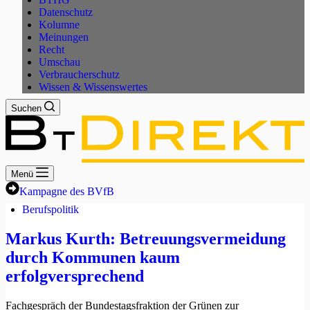
Datenschutz
Kolumne
Meinungen
Recht
Umschau
Verbraucherschutz
Wissen & Wissenswertes
Suchen
Menü
Kampagne des BVfB
Berufspolitik
Markus Kurth: Betreuungsvermeidung
durch Kommunen kaum
erfolgversprechend
Fachgespräch der Bundestagsfraktion der Grünen zur