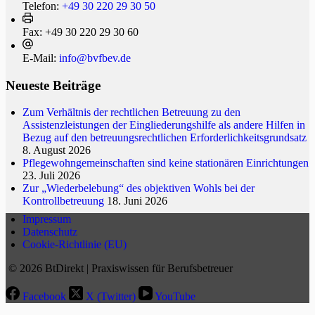
Telefon:
+49 30 220 29 30 50
Fax:
+49 30 220 29 30 60
E-Mail:
info@bvfbev.de
Neueste Beiträge
Zum Verhältnis der rechtlichen Betreuung zu den
Assistenzleistungen der Eingliederungshilfe als andere Hilfen in
Bezug auf den betreuungsrechtlichen Erforderlichkeitsgrundsatz
8. August 2026
Pflegewohngemeinschaften sind keine stationären Einrichtungen
23. Juli 2026
Zur „Wiederbelebung“ des objektiven Wohls bei der
Kontrollbetreuung
18. Juni 2026
Impressum
Datenschutz
Cookie-Richtlinie (EU)
© 2026 BtDirekt | Praxiswissen für Berufsbetreuer
Facebook
X (Twitter)
YouTube