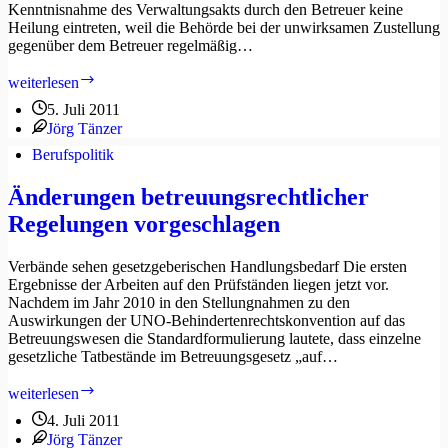
Kenntnisnahme des Verwaltungsakts durch den Betreuer keine
Heilung eintreten, weil die Behörde bei der unwirksamen Zustellung
gegenüber dem Betreuer regelmäßig…
Keine
weiterlesen
Zustellung
5. Juli 2011
eines
Jörg Tänzer
belastenden
Verwaltungsaktes
Berufspolitik
an
Verfahrensunfähigen
Änderungen betreuungsrechtlicher
durch
Regelungen vorgeschlagen
nachträgliche
Betreuerzustellung
Verbände sehen gesetzgeberischen Handlungsbedarf Die ersten
Ergebnisse der Arbeiten auf den Prüfständen liegen jetzt vor.
Nachdem im Jahr 2010 in den Stellungnahmen zu den
Auswirkungen der UNO-Behindertenrechtskonvention auf das
Betreuungswesen die Standardformulierung lautete, dass einzelne
gesetzliche Tatbestände im Betreuungsgesetz „auf…
Änderungen
weiterlesen
betreuungsrechtlicher
4. Juli 2011
Regelungen
Jörg Tänzer
vorgeschlagen