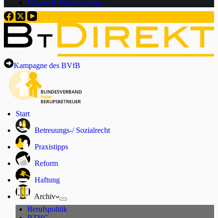
Wissen & Wissenswertes
Kampagne des BVfB
Start
Betreuungs-/ Sozialrecht
Praxistipps
Reform
Haftung
Archiv
Berufspolitik
BTHG