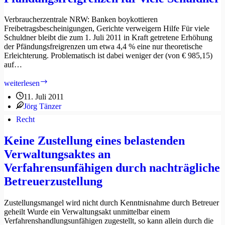
Arbeitnehmer
behandelt
Verbraucherzentrale NRW: Banken boykottieren
werden
Freibetragsbescheinigungen, Gerichte verweigern Hilfe Für viele
Schuldner bleibt die zum 1. Juli 2011 in Kraft getretene Erhöhung
der Pfändungsfreigrenzen um etwa 4,4 % eine nur theoretische
Erleichterung. Problematisch ist dabei weniger der (von € 985,15)
auf…
Hohe
weiterlesen
Hürden
11. Juli 2011
vor
Jörg Tänzer
höheren
Pfändungsfreigrenzen
Recht
für
viele
Keine Zustellung eines belastenden
Schuldner
Verwaltungsaktes an
Verfahrensunfähigen durch nachträgliche
Betreuerzustellung
Zustellungsmangel wird nicht durch Kenntnisnahme durch Betreuer
geheilt Wurde ein Verwaltungsakt unmittelbar einem
Verfahrenshandlungsunfähigen zugestellt, so kann allein durch die