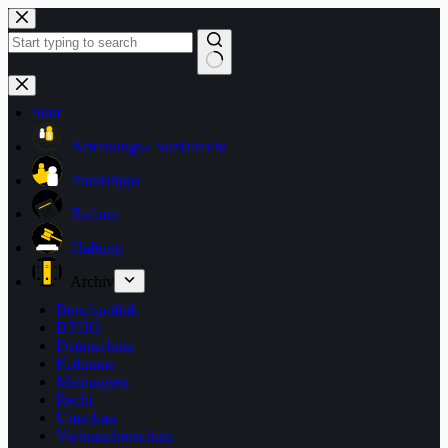
Zum
Inhalt
springen
Keine
Ergebnisse
Start
Betreuungs-/ Sozialrecht
Praxistipps
Reform
Haftung
Archiv
Berufspolitik
BTHG
Datenschutz
Kolumne
Meinungen
Recht
Umschau
Verbraucherschutz