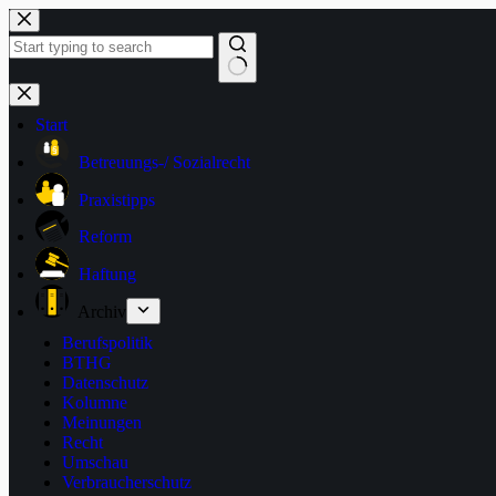
Zum
Inhalt
springen
Keine
Ergebnisse
Start
Betreuungs-/ Sozialrecht
Praxistipps
Reform
Haftung
Archiv
Berufspolitik
BTHG
Datenschutz
Kolumne
Meinungen
Recht
Umschau
Verbraucherschutz