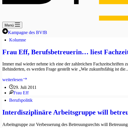
Menü
Kampagne des BVfB
Kolumne
Frau Eff, Berufsbetreuerin… liest Fachzei
Immer mal wieder nehme ich eine der zahlreichen Fachzeitschriften z
Behinderten, es werden Frage gestellt wie „Wie zukunftsfähig ist di
Frau
weiterlesen
Eff,
29. Juli 2011
Berufsbetreuerin…
Frau Eff
liest
Fachzeitschriften
Berufspolitik
Interdisziplinäre Arbeitsgruppe will betr
Arbeitsgruppe zur Verbesserung des Betreuungsrechts will Betreuung