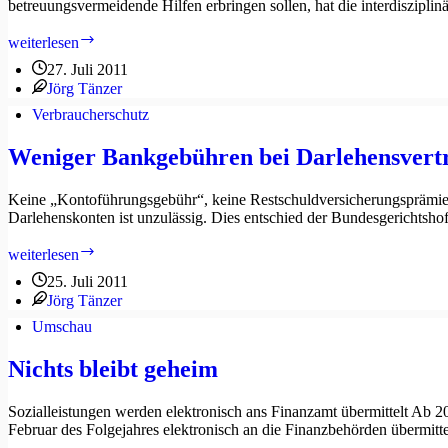
betreuungsvermeidende Hilfen erbringen sollen, hat die interdiszipl
Interdisziplinäre
weiterlesen
Arbeitsgruppe
27. Juli 2011
will
Jörg Tänzer
betreuungsvermeidende
Hilfen
Verbraucherschutz
–
irgendwie
Weniger Bankgebühren bei Darlehensvert
Keine „Kontoführungsgebühr“, keine Restschuldversicherungsprämie
Darlehenskonten ist unzulässig. Dies entschied der Bundesgerichtsho
Weniger
weiterlesen
Bankgebühren
25. Juli 2011
bei
Jörg Tänzer
Darlehensverträgen
Umschau
Nichts bleibt geheim
Sozialleistungen werden elektronisch ans Finanzamt übermittelt Ab 20
Februar des Folgejahres elektronisch an die Finanzbehörden übermitt