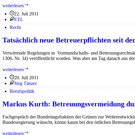
Nichts
weiterlesen
bleibt
22. Juli 2011
geheim
ETL
Recht
Tatsächlich neue Betreuerpflichten seit de
Verwirrende Regelungen in Vormundschafts- und Betreuungsrechtsänd
1306, Nr. 34) veröffentlicht worden. Was aber am Tag danach aus der
Tatsächlich
weiterlesen
neue
20. Juli 2011
Betreuerpflichten
Jörg Tänzer
seit
dem
Berufspolitik
6. Juli 2011?
Markus Kurth: Betreuungsvermeidung d
Fachgespräch der Bundestagsfraktion der Grünen zur Weiterentwicklu
Bundesregierung wünscht, könne kaum bei den örtlichen Betreuungsb
Markus
weiterlesen