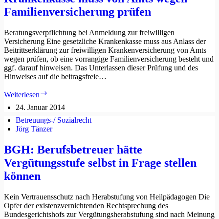
begründen
Familienversicherung prüfen
Beratungsverpflichtung bei Anmeldung zur freiwilligen
Versicherung Eine gesetzliche Krankenkasse muss aus Anlass der
Beitrittserklärung zur freiwilligen Krankenversicherung von Amts
wegen prüfen, ob eine vorrangige Familienversicherung besteht und
ggf. darauf hinweisen. Das Unterlassen dieser Prüfung und des
Hinweises auf die beitragsfreie…
Krankenkasse
Weiterlesen
muss
24. Januar 2014
von
Amts
Betreuungs-/ Sozialrecht
wegen
Jörg Tänzer
Familienversicherung
prüfen
BGH: Berufsbetreuer hätte
Vergütungsstufe selbst in Frage stellen
können
Kein Vertrauensschutz nach Herabstufung von Heilpädagogen Die
Opfer der existenzvernichtenden Rechtsprechung des
Bundesgerichtshofs zur Vergütungsherabstufung sind nach Meinung