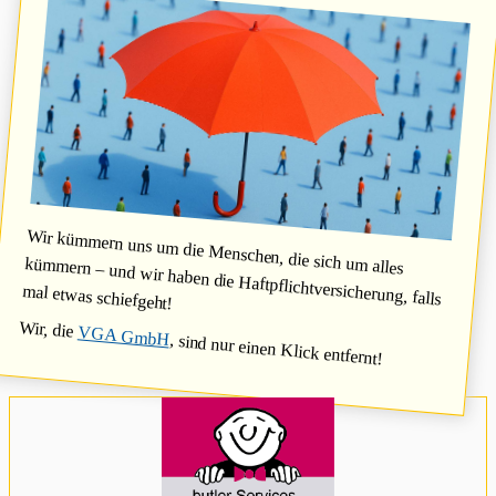
zurückgefordert
werden
Wir kümmern uns um die Menschen, die sich um alles
kümmern – und wir haben die Haftpflichtversicherung, falls
mal etwas schiefgeht!
Wir, die
VGA GmbH
, sind nur einen Klick entfernt!