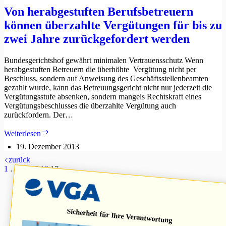
werden
Von herabgestuften Berufsbetreuern
soll,
können überzahlte Vergütungen für bis zu
nicht
Heimbetreiber
zwei Jahre zurückgefordert werden
überlassen
Bundesgerichtshof gewährt minimalen Vertrauensschutz Wenn
herabgestuften Betreuern die überhöhte Vergütung nicht per
Beschluss, sondern auf Anweisung des Geschäftsstellenbeamten
gezahlt wurde, kann das Betreuungsgericht nicht nur jederzeit die
Vergütungsstufe absenken, sondern mangels Rechtskraft eines
Vergütungsbeschlusses die überzahlte Vergütung auch
zurückfordern. Der…
Von
Weiterlesen
herabgestuften
19. Dezember 2013
Berufsbetreuern
können
zurück
überzahlte
1
…
14
15
16
17
Vergütungen
für
bis
zu
Sicherheit für Ihre Verantwortung
zwei
Jahre