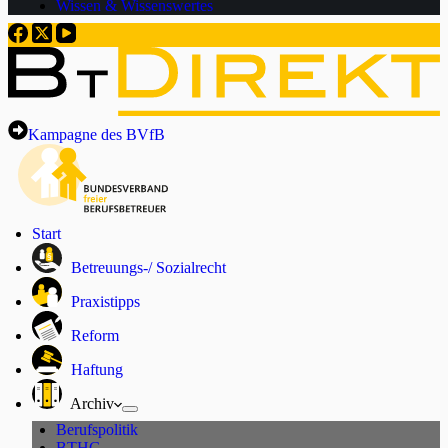
Wissen & Wissenswertes
Kampagne des BVfB
Start
Betreuungs-/ Sozialrecht
Praxistipps
Reform
Haftung
Archiv
Berufspolitik
BTHG