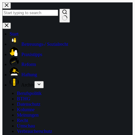
Zum
Inhalt
springen
Keine
Ergebnisse
Start
Betreuungs-/ Sozialrecht
Praxistipps
Reform
Haftung
Archiv
Berufspolitik
BTHG
Datenschutz
Kolumne
Meinungen
Recht
Umschau
Verbraucherschutz