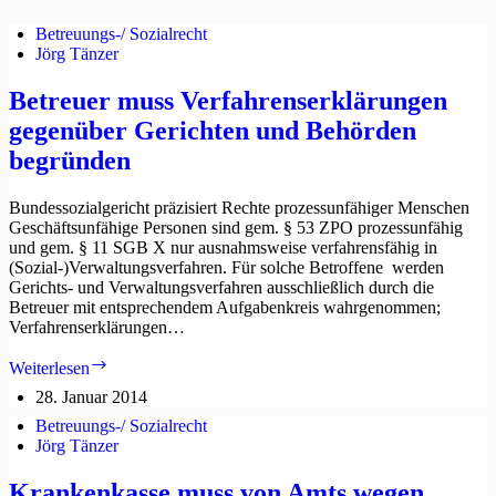
Betreuungs-/ Sozialrecht
Jörg Tänzer
Betreuer muss Verfahrenserklärungen
gegenüber Gerichten und Behörden
begründen
Bundessozialgericht präzisiert Rechte prozessunfähiger Menschen
Geschäftsunfähige Personen sind gem. § 53 ZPO prozessunfähig
und gem. § 11 SGB X nur ausnahmsweise verfahrensfähig in
(Sozial-)Verwaltungsverfahren. Für solche Betroffene werden
Gerichts- und Verwaltungsverfahren ausschließlich durch die
Betreuer mit entsprechendem Aufgabenkreis wahrgenommen;
Verfahrenserklärungen…
Betreuer
Weiterlesen
muss
28. Januar 2014
Verfahrenserklärungen
gegenüber
Betreuungs-/ Sozialrecht
Gerichten
Jörg Tänzer
und
Behörden
Krankenkasse muss von Amts wegen