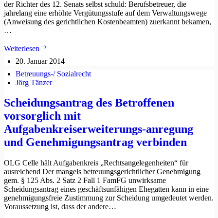
der Richter des 12. Senats selbst schuld: Berufsbetreuer, die
jahrelang eine erhöhte Vergütungsstufe auf dem Verwaltungswege
(Anweisung des gerichtlichen Kostenbeamten) zuerkannt bekamen,
…
BGH:
Weiterlesen
Berufsbetreuer
20. Januar 2014
hätte
Vergütungsstufe
Betreuungs-/ Sozialrecht
selbst
Jörg Tänzer
in
Frage
Scheidungsantrag des Betroffenen
stellen
vorsorglich mit
können
Aufgabenkreiserweiterungs-anregung
und Genehmigungsantrag verbinden
OLG Celle hält Aufgabenkreis „Rechtsangelegenheiten“ für
ausreichend Der mangels betreuungsgerichtlicher Genehmigung
gem. § 125 Abs. 2 Satz 2 Fall 1 FamFG unwirksame
Scheidungsantrag eines geschäftsunfähigen Ehegatten kann in eine
genehmigungsfreie Zustimmung zur Scheidung umgedeutet werden.
Voraussetzung ist, dass der andere…