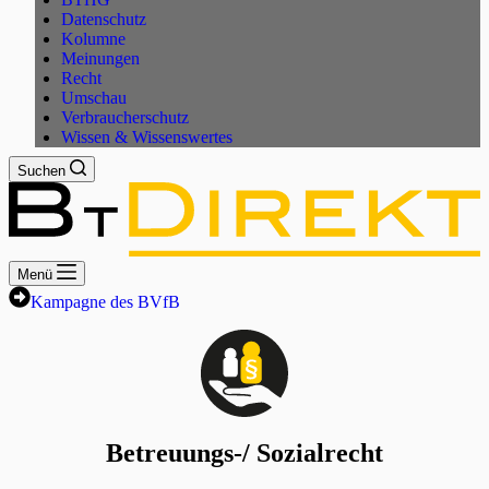
Datenschutz
Kolumne
Meinungen
Recht
Umschau
Verbraucherschutz
Wissen & Wissenswertes
Suchen
Menü
Kampagne des BVfB
Betreuungs-/ Sozialrecht