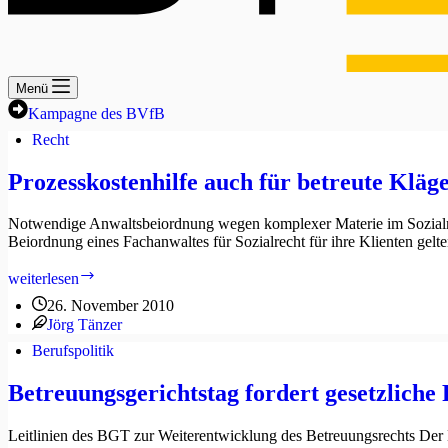
Menü
Kampagne des BVfB
Recht
Prozesskostenhilfe auch für betreute Kläge
Notwendige Anwaltsbeiordnung wegen komplexer Materie im Sozialrech
Beiordnung eines Fachanwaltes für Sozialrecht für ihre Klienten ge
Prozesskostenhilfe
weiterlesen
auch
26. November 2010
für
Jörg Tänzer
betreute
Kläger
Berufspolitik
in
Sozialgerichtsverfahren
Betreuungsgerichtstag fordert gesetzliche
Leitlinien des BGT zur Weiterentwicklung des Betreuungsrechts Der Be