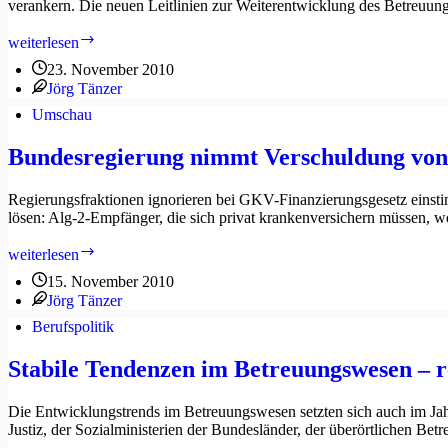
verankern. Die neuen Leitlinien zur Weiterentwicklung des Betreuun
Betreuungsgerichtstag
weiterlesen
fordert
23. November 2010
gesetzliche
Jörg Tänzer
Regelung
von
Umschau
Betreuereignungskriterien
Bundesregierung nimmt Verschuldung von 
Regierungsfraktionen ignorieren bei GKV-Finanzierungsgesetz einsti
lösen: Alg-2-Empfänger, die sich privat krankenversichern müssen, 
Bundesregierung
weiterlesen
nimmt
15. November 2010
Verschuldung
Jörg Tänzer
von
privat
Berufspolitik
krankenversicherten
Alg-
Stabile Tendenzen im Betreuungswesen – 
II-
Empfängern
Die Entwicklungstrends im Betreuungswesen setzten sich auch im Jah
bewusst
Justiz, der Sozialministerien der Bundesländer, der überörtlichen B
in