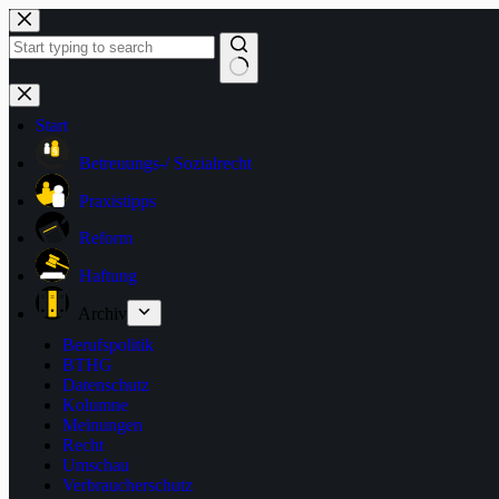
Zum
Inhalt
springen
Keine
Ergebnisse
Start
Betreuungs-/ Sozialrecht
Praxistipps
Reform
Haftung
Archiv
Berufspolitik
BTHG
Datenschutz
Kolumne
Meinungen
Recht
Umschau
Verbraucherschutz