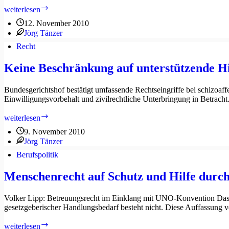
Kauf
Stabile
weiterlesen
Tendenzen
12. November 2010
im
Jörg Tänzer
Betreuungswesen
–
Recht
reloaded
Keine Beschränkung auf unterstützende Hi
Bundesgerichtshof bestätigt umfassende Rechtseingriffe bei schizoaff
Einwilligungsvorbehalt und zivilrechtliche Unterbringung in Betra
Keine
weiterlesen
Beschränkung
9. November 2010
auf
Jörg Tänzer
unterstützende
Hilfen
Berufspolitik
bei
fehlendem
Menschenrecht auf Schutz und Hilfe durc
freiem
Willen
Volker Lipp: Betreuungsrecht im Einklang mit UNO-Konvention Das
gesetzgeberischer Handlungsbedarf besteht nicht. Diese Auffassung v
Menschenrecht
weiterlesen